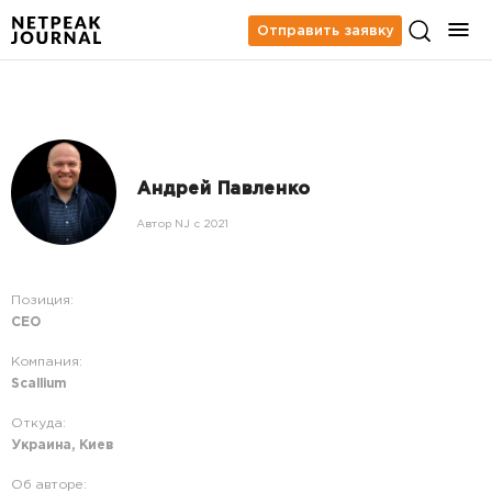
Отправить заявку
Андрей Павленко
Автор NJ c 2021
Позиция:
СЕО
Компания:
Scallium
Откуда:
Украина, Киев
Об авторе: