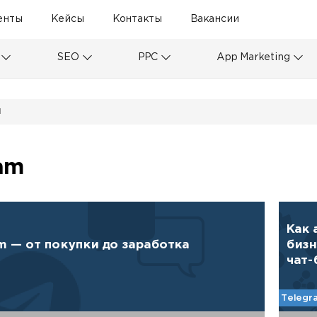
енты
Кейсы
Контакты
Вакансии
SEO
PPC
App Marketing
и
am
Как 
am — от покупки до заработка
бизн
чат-
Telegr