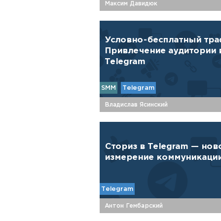
Максим Давидюк
Условно-бесплатный тра
Привлечение аудитории 
Telegram
SMM
Telegram
Владислав Ясинский
Сториз в Telegram — нов
измерение коммуникаци
Telegram
Антон Гембарский