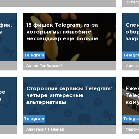
Витал
фик.
15 фишек Telegram, из-за
Слен
в
которых вы полюбите
обор
мессенджер еще больше
зак
Telegram
Telegr
Антон Гембарский
Ирина
Сторонние сервисы Telegram:
Ежем
ое
четыре интересные
Tele
и
альтернативы
кому
Telegram
Telegr
Анастасия Паламар
Макси