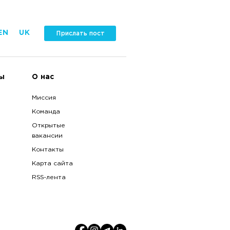
EN
UK
Прислать пост
ы
О нас
Миссия
Команда
Открытые
вакансии
Контакты
Карта сайта
RSS-лента