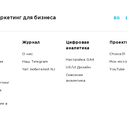
ркетинг для бизнеса
BG
Журнал
Цифровая
Проект
аналитика
О нас
Choice31
Настройка GA4
ая
Наш Telegram
Моє місто
UX/UI Дизайн
Чат любителей NJ
YouTube
Сквозная
аналитика
етинг
a
ие в