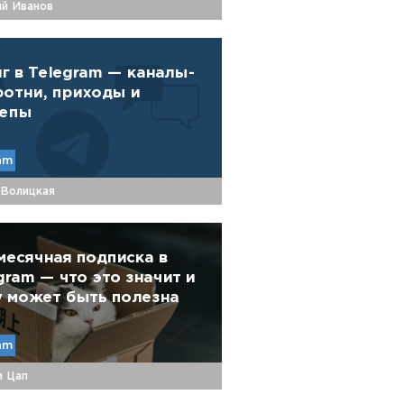
ий Иванов
г в Telegram — каналы-
отни, приходы и
репы
am
 Волицкая
есячная подписка в
gram — что это значит и
 может быть полезна
am
м Цап