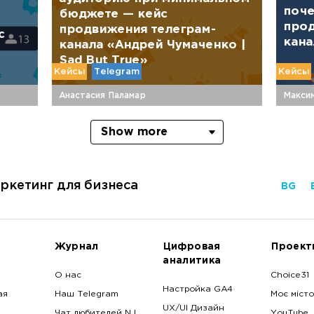
поче
бюджете — кейс
прод
продвижения телеграм-
с
кана
канала «Андрей Чумаченко |
Sad But True»
Кейсы
Telegram
Кейсы
Анастасия Паламар
Макси
Show more
ркетинг для бизнеса
BG
Журнал
Цифровая
Проект
аналитика
О нас
Choice31
Настройка GA4
ая
Наш Telegram
Моє місто
UX/UI Дизайн
Чат любителей NJ
YouTube