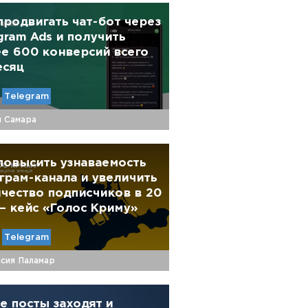
продвигать чат-бот через
gram Ads и получить
е 600 конверсий всего
есяц
Telegram
й Самара
повысить узнаваемость
грам-канала и увеличить
чество подписчиков в 20
— кейс «Голос Криму»
Telegram
сия Паламар
е посты заходят и