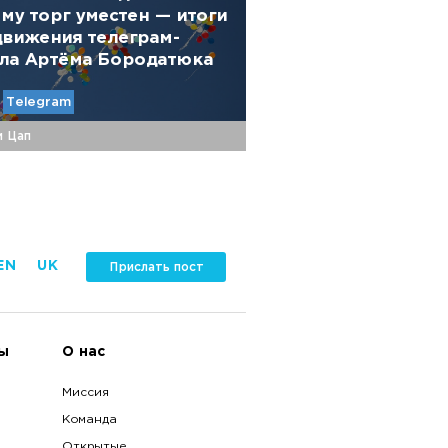
му торг уместен — итоги
вижения телеграм-
ла Артёма Бородатюка
Telegram
м Цап
EN
UK
Прислать пост
ы
О нас
Миссия
Команда
Открытые