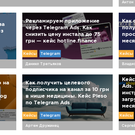
Антон
Рекламируем приложение
Как 
за
через Telegram Ads. Как
полу
ез
снизить цену инстала до 75
прос
грн — кейс hotline.finance
меся
Кейсы
Telegram
Кейсы
Даниил Третьяков
Влади
Кейс
 на
Как получить целевого
Ads.
подписчика на канал за 10 грн
инст
rog
в нише медицины. Кейс Pleso
загр
по Telegram Ads
меся
Кейсы
Telegram
Кейсы
Артем Дружинец
Серге