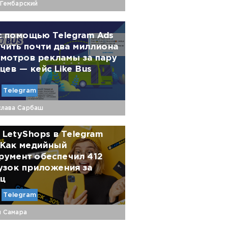
 Гембарский
с помощью Telegram Ads
чить почти два миллиона
мотров рекламы за пару
цев — кейс Like Bus
Telegram
слава Сарбаш
 LetyShops в Telegram
 Как медийный
румент обеспечил 412
узок приложения за
ц
Telegram
й Самара