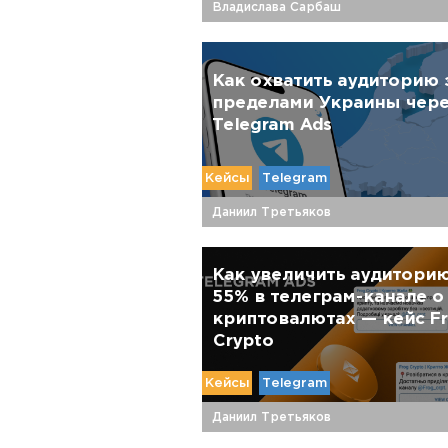
Владислава Сарбаш
Как охватить аудиторию 
пределами Украины чер
Telegram Ads
Кейсы
Telegram
Даниил Третьяков
Как увеличить аудиторию
55% в телеграм-канале о
криптовалютах — кейс F
Crypto
Кейсы
Telegram
Даниил Третьяков