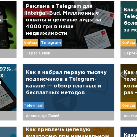
Реклама в Telegram для
Как 
0
Intergal-Bud. Миллионные
Tele
s —
охваты и целевые лиды за
боле
4000 грн в нише
за м
недвижимости
Кейсы
Telegram
Кейсы
Тарас Салук
Серге
97%.
Как я набрал первую тысячу
Как 
X:
подписчиков в Telegram-
теле
я
канале — обзор платных и
коли
бесплатных методов
раз 
Telegram
Кейсы
Александр Палий
Анаста
Как привлечь целевую
Каки
аудиторию при минимальном