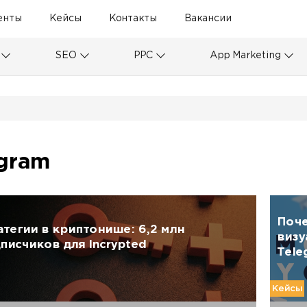
енты
Кейсы
Контакты
Вакансии
SEO
PPC
App Marketing
gram
Поче
тегии в криптонише: 6,2 млн
визу
исчиков для Incrypted
Tele
Кейсы