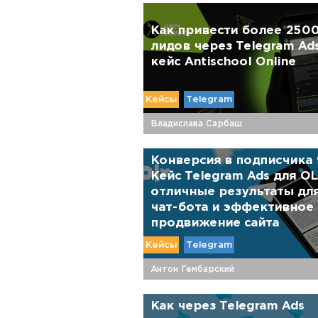
Как привести более 250
лидов через Telegram Ad
кейс Antischool Online
Кейсы
Telegram
Владислава Сарбаш
Конверсия в подписчика 
Кейс Telegram Ads для OL
отличные результаты дл
чат-бота и эффективное
продвижение сайта
Кейсы
Telegram
Антон Гембарский
Как через Telegram Ads