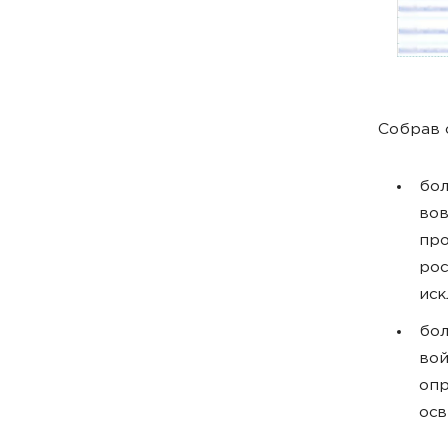
Собрав с
бол
вов
про
рос
иск
бол
вой
опр
осв