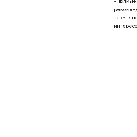
«Прямые
рекоменд
этом в п
интересе