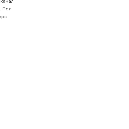
канал
. При
урс