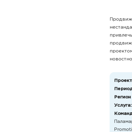
Продвиже
нестанда
привлечь
продвиже
проектом
новостн
Проект
Период
Регион
Услуга:
Команд
Палама
Promoti