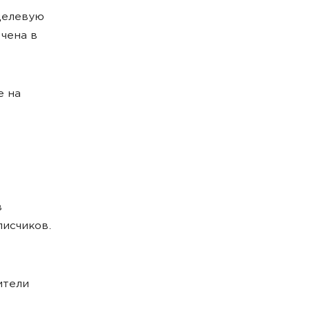
целевую
чена в
е на
в
писчиков.
ители