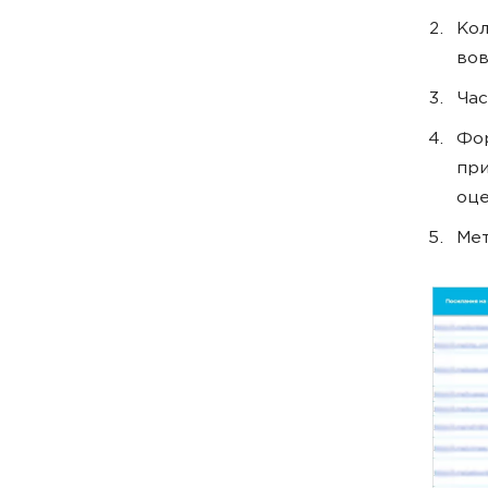
Кол
вов
Час
Фор
при
оце
Ме