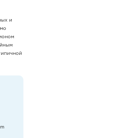
ных и
имо
ионом
ийным
типичной
am