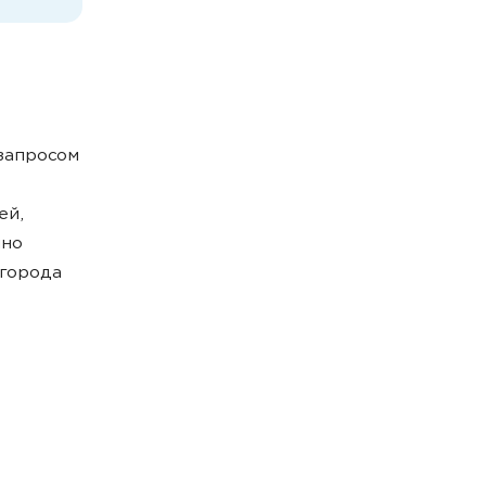
запросом
ей,
нно
города