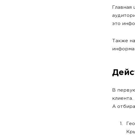
Главная 
аудитори
это инф
Также на
информац
Дейс
В первую
клиента.
А отбира
Гео
Кры