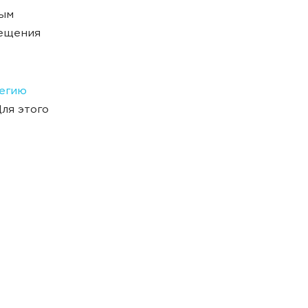
ным
вещения
тегию
Для этого