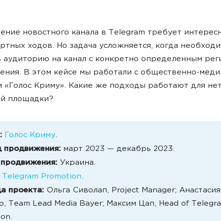
ние новостного канала в Telegram требует интерес
ртных ходов. Но задача усложняется, когда необход
 аудиторию на канал с конкретно определенным рег
ния. В этом кейсе мы работали с общественно-мед
 «Голос Криму». Какие же подходы работают для не
ой площадки?
:
Голос Криму
.
 продвижения:
март 2023 — декабрь 2023.
 продвижения:
Украина.
Telegram Promotion
.
а проекта:
Ольга Сиволап, Project Manager; Анастасия
р, Team Lead Media Bayer; Максим Цап, Head of Telegr
on.