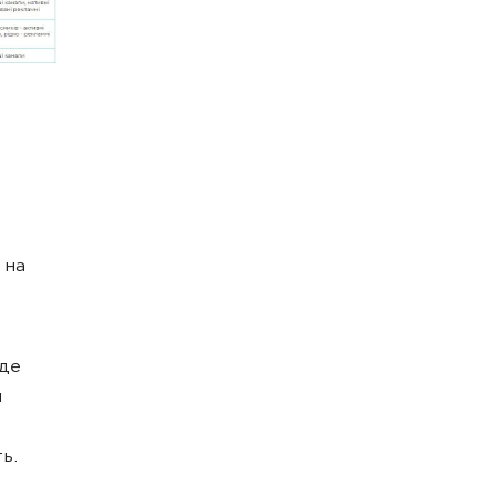
 на
оде
я
ть.