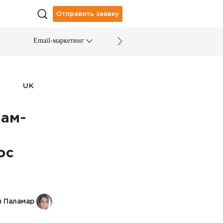
Отправить заявку
Email-маркетинг
UK
рам-
ос
я Паламар