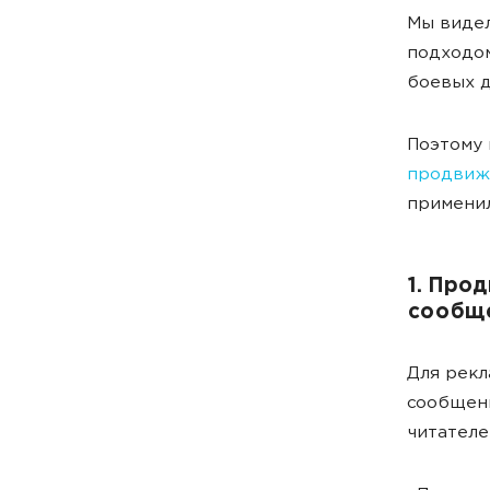
Мы видел
подходом
боевых д
Поэтому
продвиж
применил
1. Про
сообщ
Для рекл
сообщени
читател