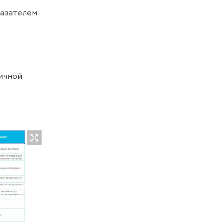
казателем
ичной