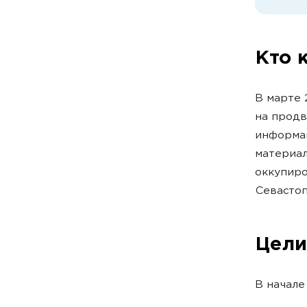
Кто 
В марте 
на продв
информац
материал
оккупир
Севасто
Цели
В начале