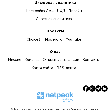
Цифровая аналитика
Настройка GA4
UX/UI Дизайн
Сквозная аналитика
Проекты
Choice31
Моє місто
YouTube
О нас
Миссия
Команда
Открытые вакансии
Контакты
Карта сайта
RSS-лента
© Netpeak — marketing partner для амбициозных планов