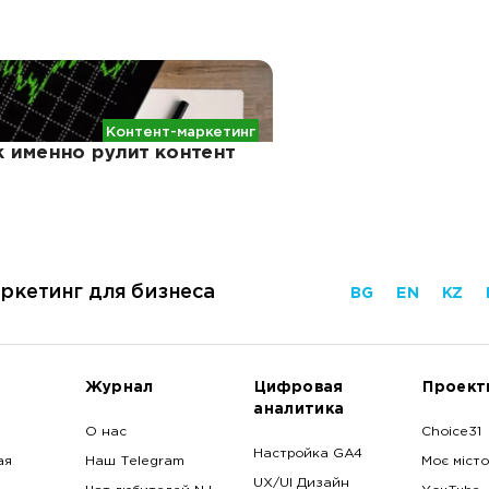
Контент-маркетинг
 именно рулит контент
ркетинг для бизнеса
BG
EN
KZ
Журнал
Цифровая
Проект
аналитика
О нас
Choice31
Настройка GA4
ая
Наш Telegram
Моє місто
UX/UI Дизайн