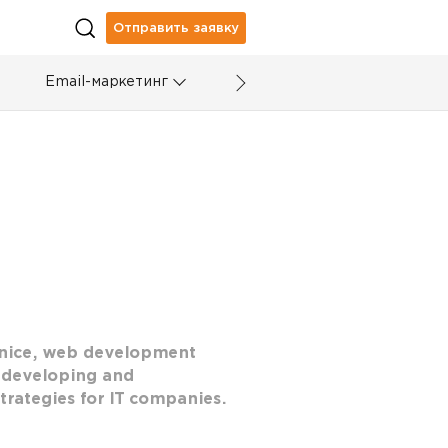
Отправить заявку
Email-маркетинг
enice, web development
n developing and
rategies for IT companies.