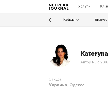
Услуги
Кли
Кейсы
Бизнес
Kateryna
Автор NJ c 201
Откуда:
Украина, Одесса