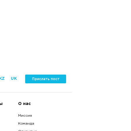
KZ
UK
Прислать пост
ы
О нас
Миссия
Команда