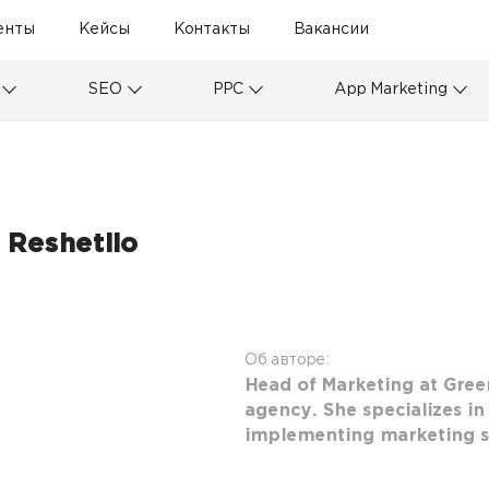
енты
Кейсы
Контакты
Вакансии
SEO
PPC
App Marketing
 Reshetilo
6
Об авторе:
Head of Marketing at Gre
agency. She specializes i
implementing marketing st