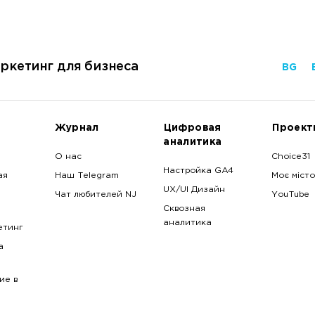
ркетинг для бизнеса
BG
Журнал
Цифровая
Проект
аналитика
О нас
Choice31
Настройка GA4
ая
Наш Telegram
Моє місто
UX/UI Дизайн
Чат любителей NJ
YouTube
Сквозная
аналитика
етинг
a
ие в