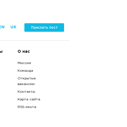
EN
UK
Прислать пост
ы
О нас
Миссия
Команда
Открытые
вакансии
Контакты
Карта сайта
RSS-лента