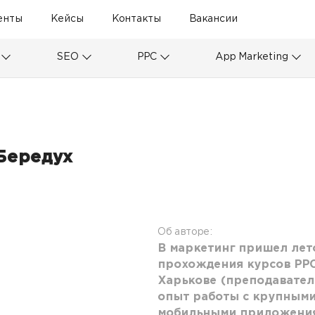
енты
Кейсы
Контакты
Вакансии
SEO
PPC
App Marketing
Бередух
6
Об авторе:
В маркетинг пришел лето
прохождения курсов PPC 
Харькове (преподаватель
опыт работы с крупными 
мобильными приложени