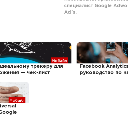
специалист Google Adword
Ad`s.
Мобайл
идеальному трекеру для
Facebook Analyti
ожения — чек-лист
руководство по н
Мобайл
iversal
Google