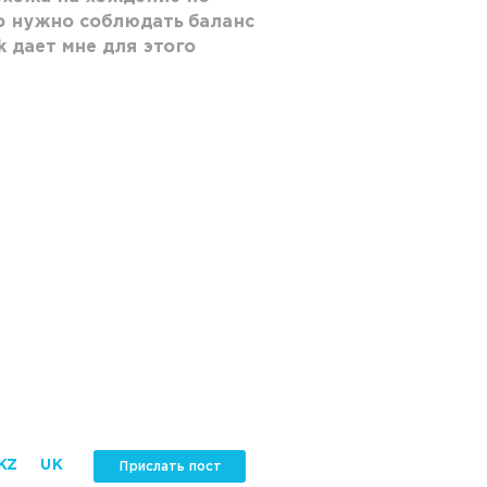
то нужно соблюдать баланс
k дает мне для этого
KZ
UK
Прислать пост