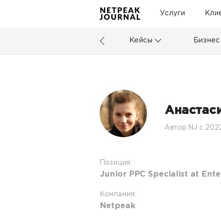
Услуги
Кли
Кейсы
Бизнес
Анастас
Автор NJ c 202
Позиция:
Junior PPC Specialist at Ent
Компания:
Netpeak