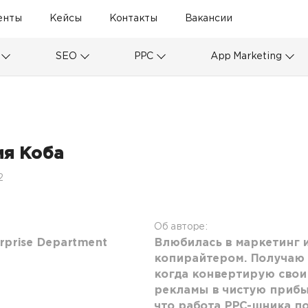
енты
Кейсы
Контакты
Вакансии
SEO
PPC
App Marketing
ия Коба
2
Об авторе:
erprise Department
Влюбилась в маркетинг и
копирайтером. Получаю 
когда конвертирую свои
рекламы в чистую прибы
что работа РРС-шника п