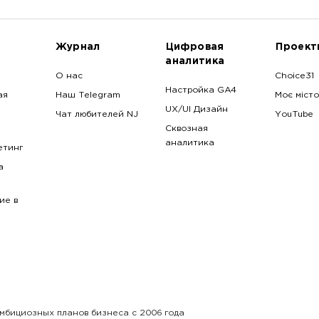
Журнал
Цифровая
Проект
аналитика
О нас
Choice31
Настройка GA4
ая
Наш Telegram
Моє місто
UX/UI Дизайн
Чат любителей NJ
YouTube
Сквозная
аналитика
етинг
a
ие в
амбициозных планов бизнеса с 2006 года