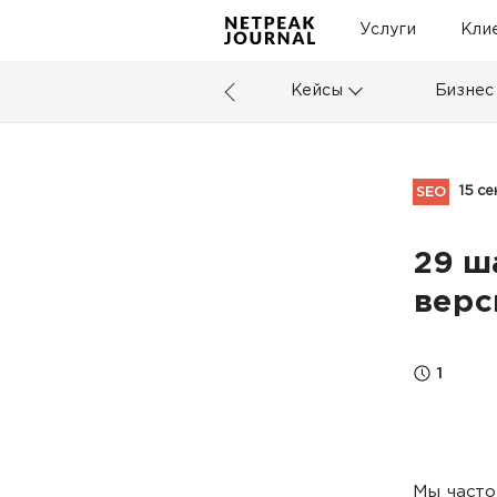
Услуги
Кли
Кейсы
Бизнес
15 с
SEO
29 ш
верс
1
Мы часто