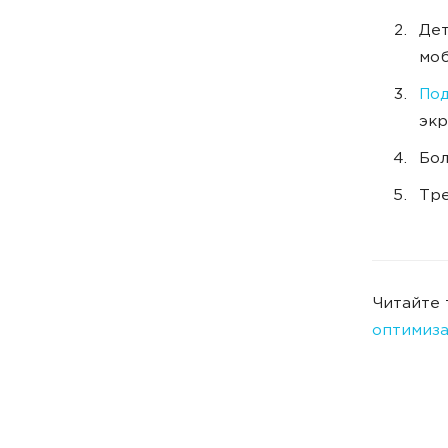
Дет
моб
По
экр
Бо
Тр
Читайте 
оптимиз