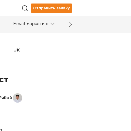
Отправить заявку
Email-маркетинг
UK
ст
Рябой
н