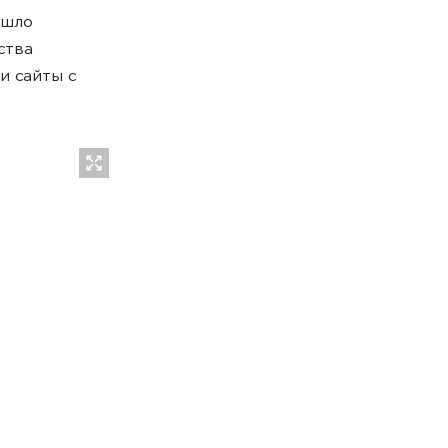
ишло
ства
и сайты с