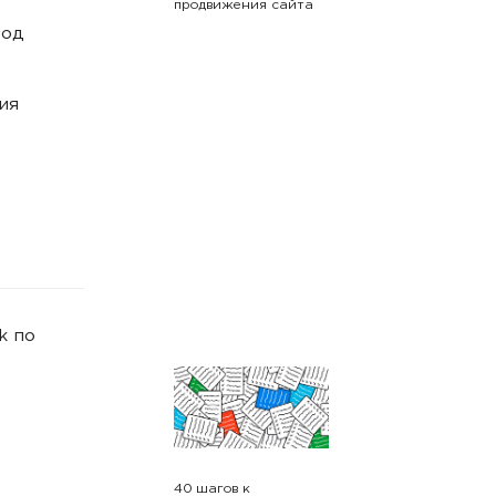
продвижения сайта
под
ия
k по
40 шагов к