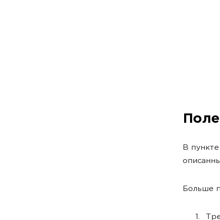
Поле
В пункте
описанн
Больше п
Тре