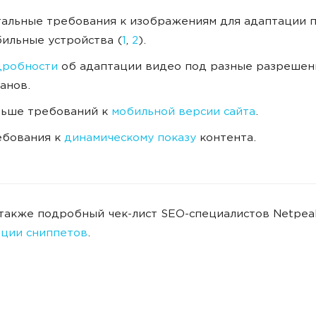
альные требования к изображениям для адаптации 
ильные устройства (
1
,
2
).
дробности
об адаптации видео под разные разрешен
анов.
льше требований к
мобильной версии сайта
.
ебования к
динамическому показу
контента.
также подробный чек-лист SEO-специалистов Netpea
ации сниппетов
.