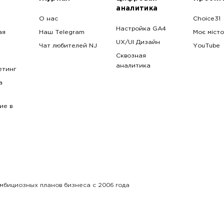
аналитика
О нас
Choice31
Настройка GA4
ая
Наш Telegram
Моє місто
UX/UI Дизайн
Чат любителей NJ
YouTube
Сквозная
аналитика
етинг
a
ие в
амбициозных планов бизнеса с 2006 года