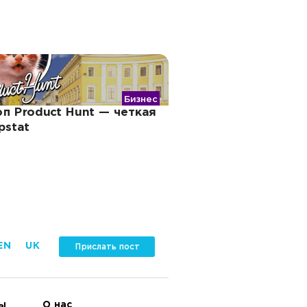
Бизнес
п Product Hunt — четкая
pstat
EN
UK
Прислать пост
ы
О нас