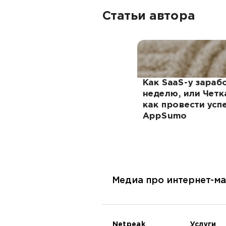
Статьи автора
Как SaaS-у зараб
неделю, или Четка
как провести ус
AppSumo
Медиа про интернет-ма
Netpeak
Услуги