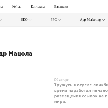
ты
Кейсы
Контакты
Вакансии
SEO
PPC
App Marketing
др Мацола
Об авторе:
Тружусь в отделе линкби
время наработал немало
размещения ссылок на п
мира.