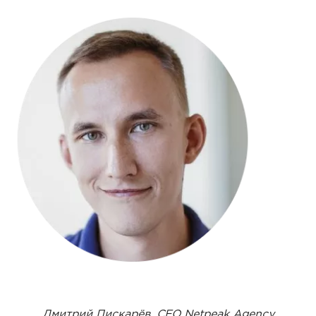
Дмитрий Пискарёв, CEO Netpeak Agency