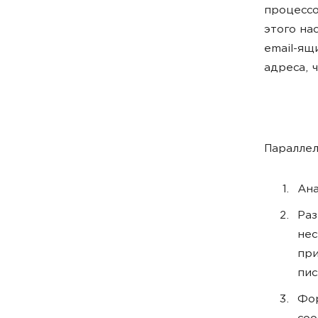
процессо
этого на
email-ящ
адреса, 
Параллел
Ана
Раз
нес
при
пис
Фор