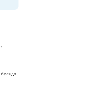
ез
и бренда