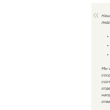
Наш
лидо
Мы а
соср
соот
отде
нап
отве