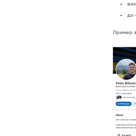
виз
до 
Пример з