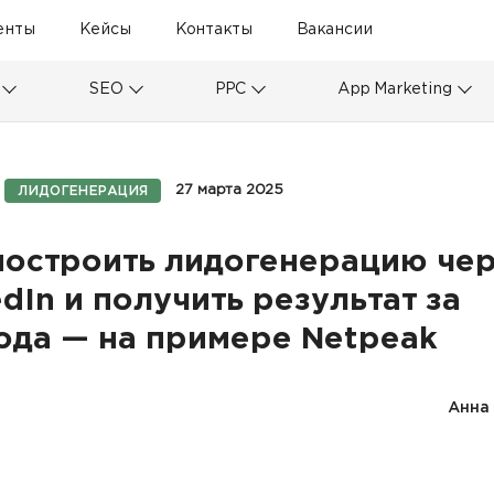
енты
Кейсы
Контакты
Вакансии
SEO
PPC
App Marketing
27 марта 2025
ЛИДОГЕНЕРАЦИЯ
построить лидогенерацию че
edIn и получить результат за
ода — на примере Netpeak
Анна