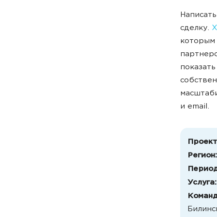
Написать
сделку
.
Х
которым
партнер
показать
собстве
масштаб
и email.
Проект
Регион
Перио
Услуга
Команд
Билинс