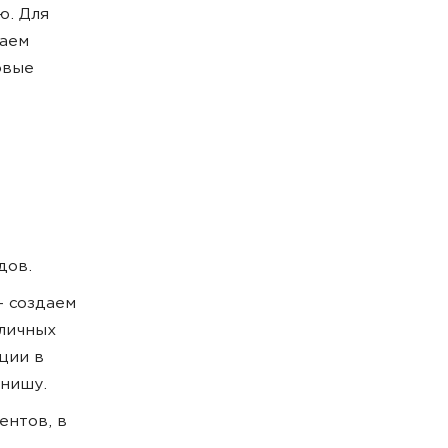
ю. Для
ваем
овые
дов.
— создаем
зличных
ции в
 нишу.
ентов, в