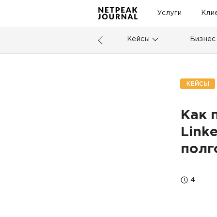
Услуги
Кли
Кейсы
Бизнес
КЕЙСЫ
Как 
Link
полг
4