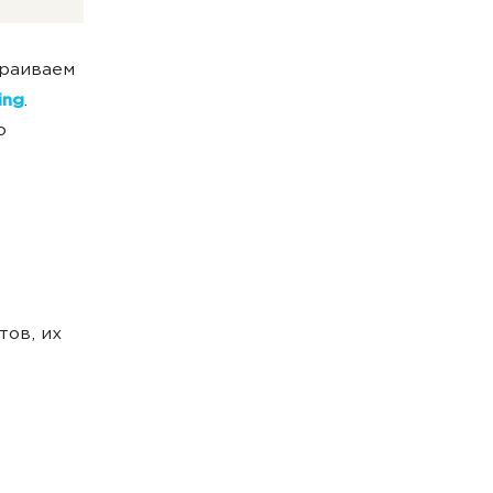
траиваем
ing
.
о
тов, их