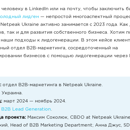
человеку
в LinkedIn
или
на
почту
,
чтобы
заключить
б
олодный
лидген
—
непростой
многоаспектный
проце
Netpeak
Ukraine
активно
занимается
с 2023
года
.
Как
ов
,
так
и
для
развития
собственного
бизнеса
.
Хотим
п
наши
подходы
к
лидогенерации
. В
этом
кейсе
клиен
нный
отдел
B2B-маркетинга,
сосредоточенный
на
ировании
бизнесов
с
помощью
лидогенерации
через
:
отдел B2B-маркетинга в Netpeak Ukraine.
:
Украина.
д:
март 2024 — ноябрь 2024.
:
B2B Lead Generation
.
а проекта:
Максим Соколюк, CBDO at Netpeak Ukraine
кий, Head of B2B Marketing Department; Анна Джус, S