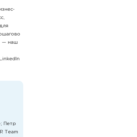
изнес-
сс
,
для
ошагово
т
—
наш
LinkedIn
; Петр
DR Team