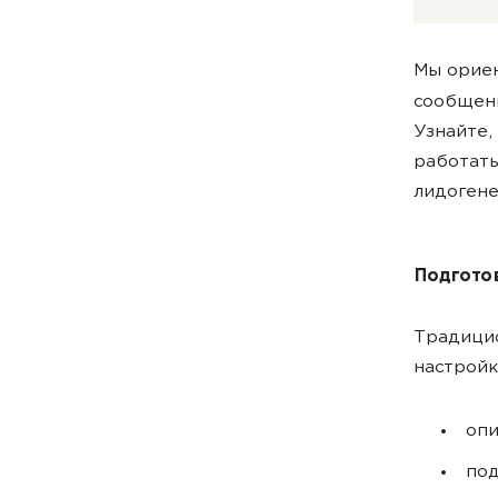
Мы ориен
сообщени
Узнайте,
работать
лидоген
Подгото
Традицио
настройк
опи
под