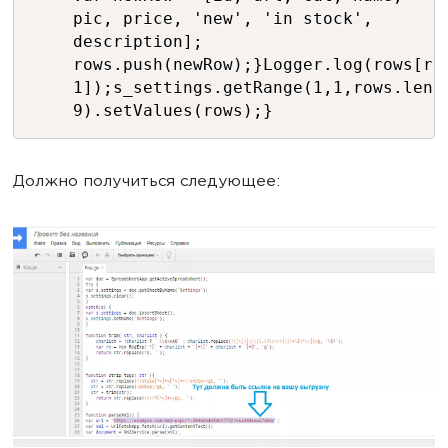
pic, price, 'new', 'in stock',
description];
rows.push(newRow);}Logger.log(rows[ro
1]);s_settings.getRange(1,1,rows.leng
9).setValues(rows);}
Должно получиться следующее: