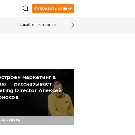
Отправить заявку
Email-маркетинг
устроен маркетинг в
ua — рассказывает
eting Director Алексей
оносов
на Рудева