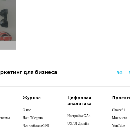
ркетинг для бизнеса
BG
Журнал
Цифровая
Проект
аналитика
О нас
Choice31
Настройка GA4
реклама
Наш Telegram
Моє місто
UX/UI Дизайн
Чат любителей NJ
YouTube