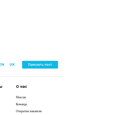
EN
UK
Прислать пост
ы
О нас
Миссия
Команда
Открытые вакансии