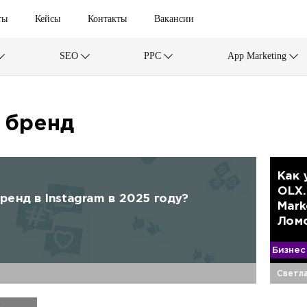
ты
Кейсы
Контакты
Вакансии
SEO
PPC
App Marketing
 бренд
Как 
OLX.
енд в Instagram в 2025 году?
Mark
Лом
Бизнес
Светла