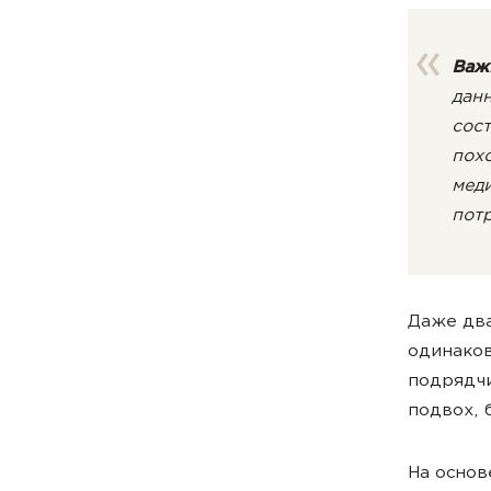
Важ
данн
сост
пох
меди
потр
Даже два
одинаков
подрядчи
подвох, 
На основ