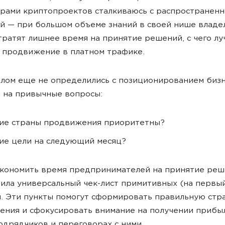
рами криптопроектов сталкиваюсь с распространенн
й — при большом объеме знаний в своей нише владе
тратят лишнее время на принятие решений, с чего л
 продвижение в платном трафике.
елом еще не определились с позиционированием бизн
 на привычные вопросы:
ие страны продвижения приоритетны?
ие цели на следующий месяц?
кономить время предпринимателей на принятие реш
ила универсальный чек-лист примитивных (на первый
. Эти пункты помогут сформировать правильную стр
ния и сфокусировать внимание на получении прибыл
одрядчиков и переговорах с ними.