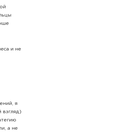
ой
льцы
учше
еса и не
ений, я
 взгляд)
атегию
и, а не