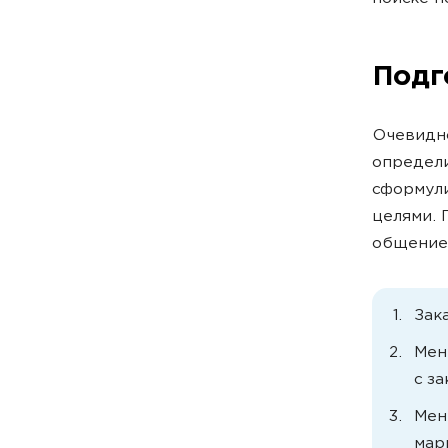
Подг
Очевидно
определи
сформули
целями. 
общение 
Зак
Мен
с за
Мен
мар