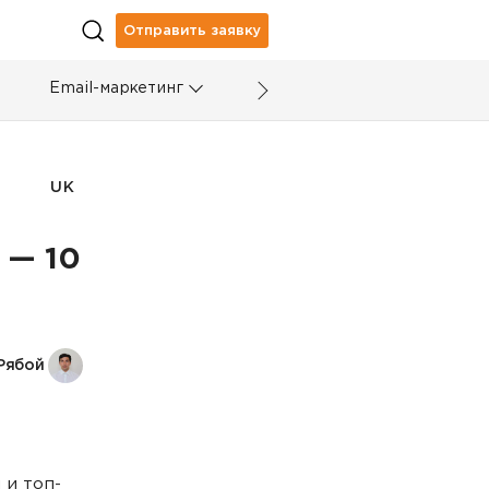
Отправить заявку
Email-маркетинг
UK
 — 10
Рябой
 и топ-