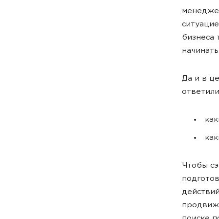
менедже
ситуацие
бизнеса 
начинать
Да и в ц
ответили
как
как
Чтобы сэ
подготов
действий
продвиже
поиске п