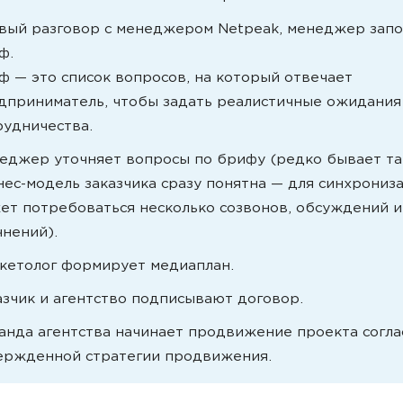
вый разговор с менеджером Netpeak, менеджер запо
ф.
ф — это список вопросов, на который отвечает
дприниматель, чтобы задать реалистичные ожидания
рудничества.
еджер уточняет вопросы по брифу (редко бывает так
нес-модель заказчика сразу понятна — для синхрониз
ет потребоваться несколько созвонов, обсуждений и
чнений).
кетолог формирует медиаплан.
азчик и агентство подписывают договор.
анда агентства начинает продвижение проекта согла
ержденной стратегии продвижения.