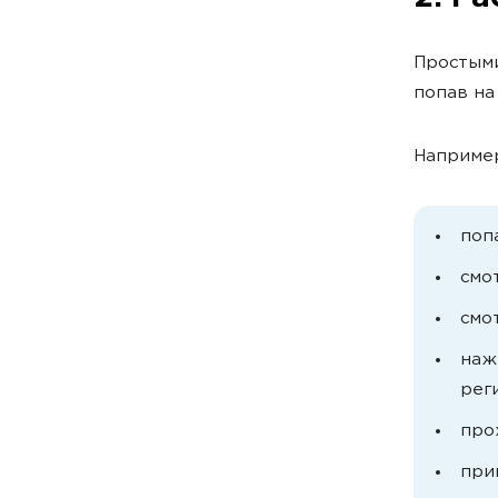
Простыми
попав на
Например
поп
смо
смо
наж
рег
про
при