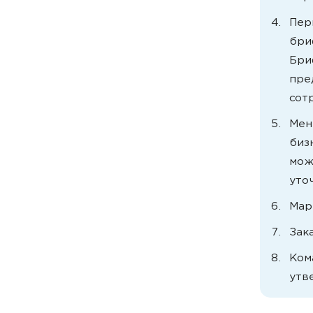
Пер
бри
Бри
пре
сот
Мен
биз
мож
уто
Мар
Зак
Ком
утв