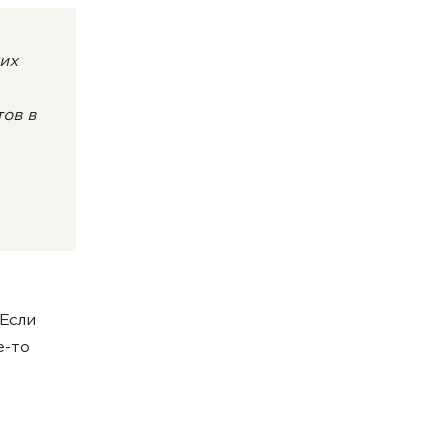
ких
тов в
Если
е-то