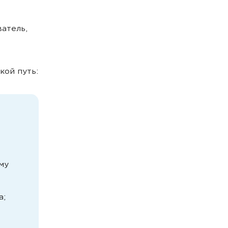
атель,
кой путь:
му
а;