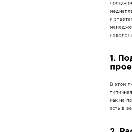
предвари
медиапла
к ответа
менеджер
недопон
1. П
прое
В этом п
типичная
как на п
есть в в
2. Р