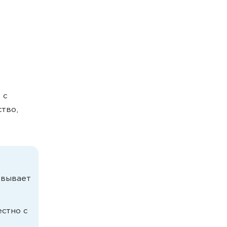
 с
тво,
овывает
стно с