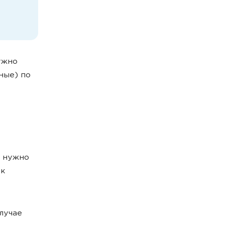
ужно
ные) по
у нужно
ак
лучае