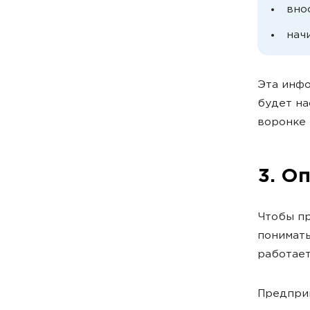
вно
нач
Эта инфо
будет на
воронке 
3. О
Чтобы пр
понимать
работает
Предприн