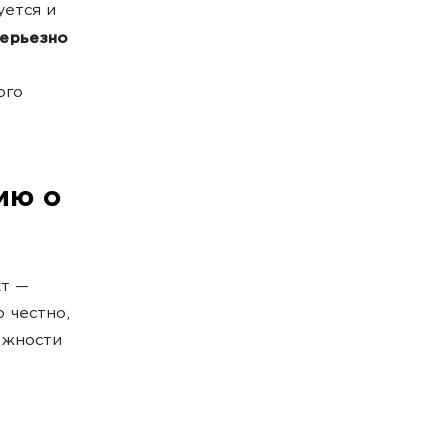
ется и
серьезно
ого
ию о
кт —
 честно,
ожности