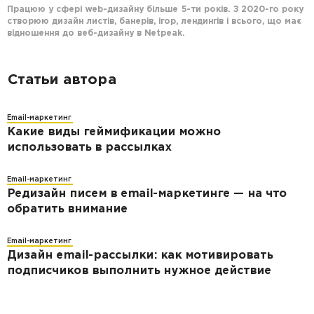
Працюю у сфері web-дизайну більше 5-ти років. З 2020-го року
створюю дизайн листів, банерів, ігор, лендингiв і всього, що має
відношення до веб-дизайну в Netpeak.
Статьи автора
Email-маркетинг
Какие виды геймификации можно
использовать в рассылках
Email-маркетинг
Редизайн писем в email-маркетинге — на что
обратить внимание
Email-маркетинг
Дизайн email-рассылки: как мотивировать
подписчиков выполнить нужное действие