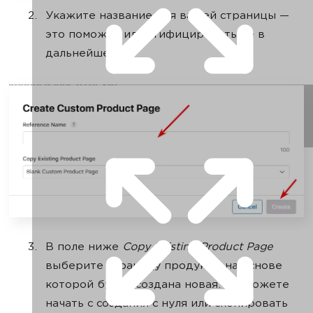
Укажите название для вашей страницы —
это поможет идентифицировать ее в
дальнейшем.
В поле ниже
Copy Existing Product Page
выберите страницу продукта, на основе
которой будет создана новая. Вы можете
начать с создания с нуля или скопировать