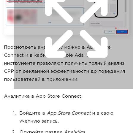
Просмотреть аналитику можно в App Store
Connect и в кабинете Apple Ads. Эти два
инструмента позволяют получить полный анализ
СРР от рекламной эффективности до поведения
пользователей в приложении.
Аналитика в App Store Connect:
Войдите в
App Store Connect
и в свою
учетную запись.
Откройте раздел
Analytics
.