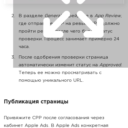
В разделе
General
перейдите в
App Review
,
где отправьте СРР на ревью. CPP должно
пройти ревью, после чего будет статус
проверки. Процесс занимает примерно 24
часа.
После одобрения проверки страница
автоматически изменит статус на
Approved
.
Теперь ее можно просматривать с
помощью уникального URL.
Публикация страницы
Привяжите СРР после согласования через
кабинет Apple Ads. В Apple Ads конкретная