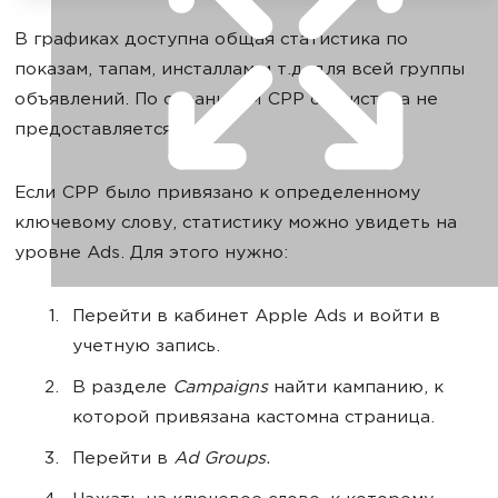
В графиках доступна общая статистика по
показам, тапам, инсталлам и т.д. для всей группы
объявлений. По страницам СРР статистика не
предоставляется.
Если СРР было привязано к определенному
ключевому слову, статистику можно увидеть на
уровне Ads. Для этого нужно:
Перейти в кабинет Apple Ads и войти в
учетную запись.
В разделе
Campaigns
найти кампанию, к
которой привязана кастомна страница.
Перейти в
Ad Groups.