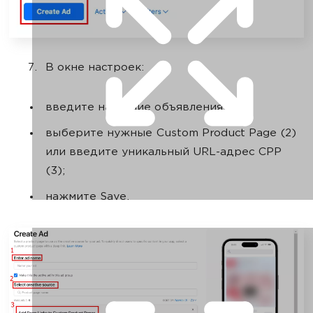
В окне настроек:
введите название объявления;
выберите нужные Custom Product Page (2)
или введите уникальный URL-адрес CPP
(3);
нажмите Save.