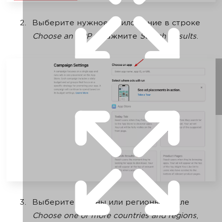
Выберите нужное приложение в строке
Choose an APP
и нажмите
Search Results
.
Выберите страны или регионы в поле
Choose one or more countries and regions
,