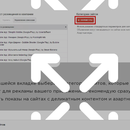
шейся вкладке выберите категории сайтов, которые
 для рекламы вашего приложения. Рекомендую сраз
ь показы на сайтах с деликатным контентом и азарт