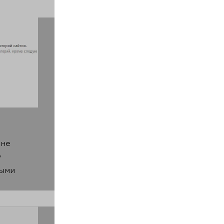
 не
у
ными