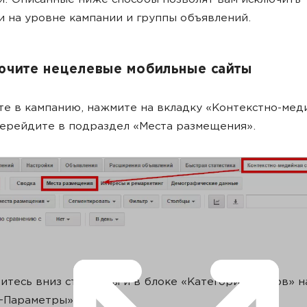
. Описанные ниже способы позволят вам исключить
 на уровне кампании и группы объявлений.
лючите нецелевые мобильные сайты
дите в кампанию, нажмите на вкладку «Контекстно-мед
перейдите в подраздел «Места размещения».
ститесь вниз страницы и в блоке «Категории сайтов» 
+Параметры».