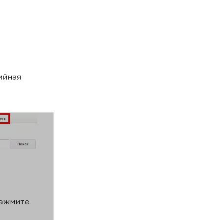
ийная
нажмите