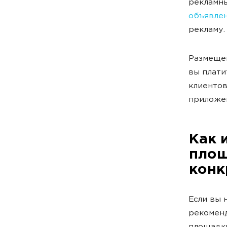
рекламны
объявле
рекламу.
Размещен
вы плати
клиентов
приложе
Как 
площ
конк
Если вы 
рекомен