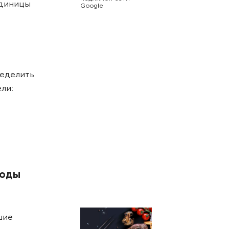
единицы
Google
ределить
ли:
ходы
шие