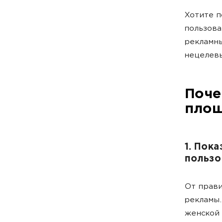
Хотите п
пользов
рекламны
нецелевы
Поче
площ
1. Пок
пользо
От прави
рекламы.
женской 