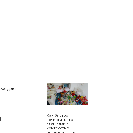
ка для
Как быстро
й
почистить трэш-
площадки в
контекстно-
медийной сети