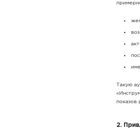
примерно
же
воз
акт
пос
име
Такую ау
«Инстру
показов 
2. При