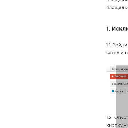
площадки
площадки
1. Иск
1.1. Зай
сеть» и 
1.2. Опу
кнопку «