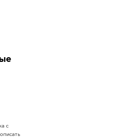
ные
а с
описать