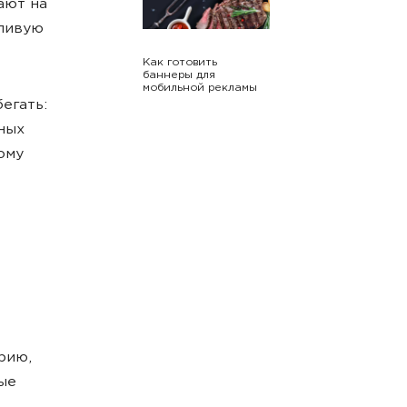
ают на
дливую
Как готовить
баннеры для
мобильной рекламы
егать:
ных
ому
рию,
ые