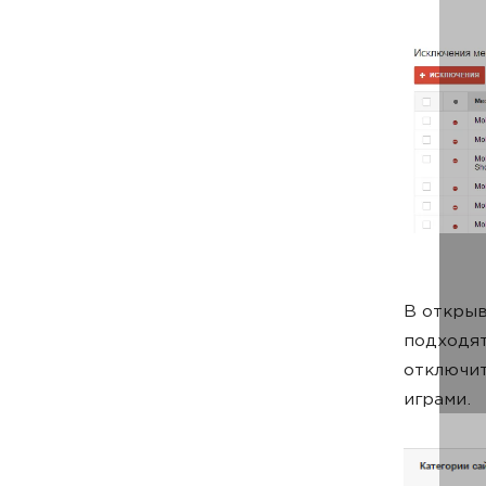
В открыв
подходят
отключит
играми.