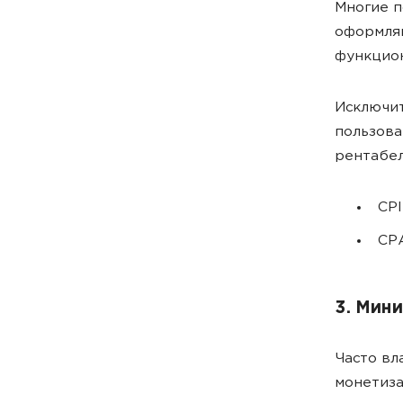
Многие п
оформля
функцион
Исключит
пользова
рентабел
CPI
CPA
3. Мин
Часто вл
монетиза