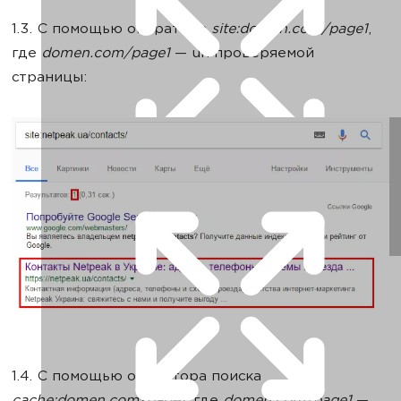
1.3. С помощью оператора
site:domen.com/page1
,
где
domen.com/page1
— url проверяемой
страницы:
1.4. С помощью оператора поиска