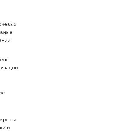
ючевых
овные
ании
рены
мизации
ие
акрыты
ки и