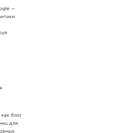
ogle —
литики
руя
я
к как блог
ниц для
новных