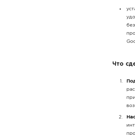
уст
удо
без
про
Goo
Что сд
Под
рас
при
воз
Нас
инт
про