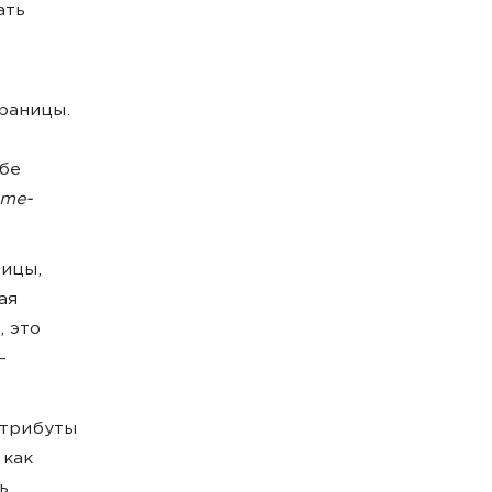
ать
траницы.
бе
ome-
ницы,
ая
, это
—
атрибуты
 как
ь