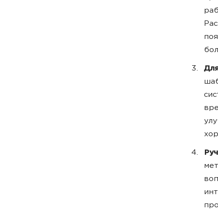
раб
Рас
поя
бол
Для
шаб
сис
вре
улу
хор
Руч
мет
воп
инт
про