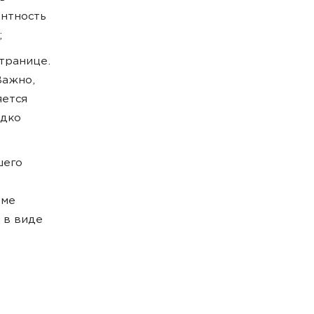
антность
;
транице.
Важно,
яется
едко
шего
оме
 в виде