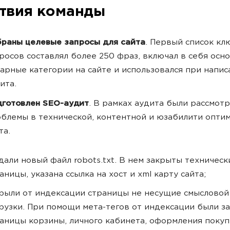
твия команды
раны целевые запросы для сайта
. Первый список кл
росов составлял более 250 фраз, включал в себя осн
арные категории на сайте и использовался при напис
ита.
готовлен SEO-аудит
. В рамках аудита были рассмот
блемы в технической, контентной и юзабилити опти
та.
дали новый файл robots.txt. В нем закрыты техническ
аницы, указана ссылка на хост и xml карту сайта;
рыли от индексации страницы не несущие смысловой
рузки. При помощи мета-тегов от индексации были з
аницы корзины, личного кабинета, оформления покуп