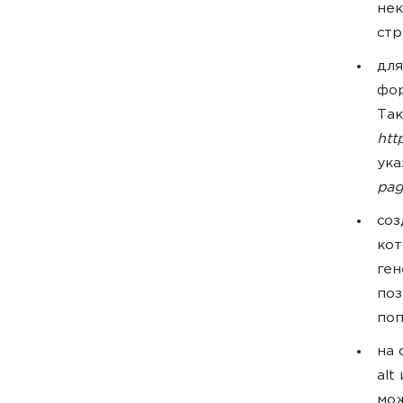
нек
стр
для
фор
Так
htt
ука
pag
со
кот
ген
поз
поп
на 
alt
мож