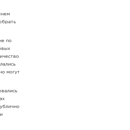
енем
собрать
не по
овых
личество
лались
но могут
овались
ах
публично
и