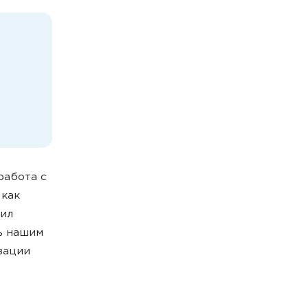
работа с
 как
рил
ь нашим
зации