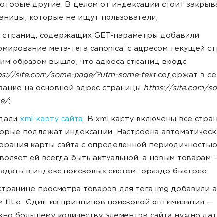
оторые другие. В целом от индексации стоит закрыв
аницы, которые не ищут пользователи;
 страниц, содержащих GET-параметры добавили
мирование мета-тега canonical с адресом текущей с
им образом вышло, что адреса страниц вроде
ps://site.com/some-page/?utm-some-text
содержат в се
зание на основной адрес страницы
https://site.com/s
e/
;
здали
xml-карту сайта
. В xml карту включены все стра
орые подлежат индексации. Настроена автоматическ
ерация карты сайта с определенной периодичностью
воляет ей всегда быть актуальной, а новым товарам 
адать в индекс поисковых систем гораздо быстрее;
странице просмотра товаров для тега img добавили 
 и title. Один из принципов поисковой оптимизации —
но большему количеству элементов сайта нужно дат