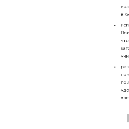
воз
в б
исп
Пои
что
заг
учи
раз
пон
пои
удо
хле