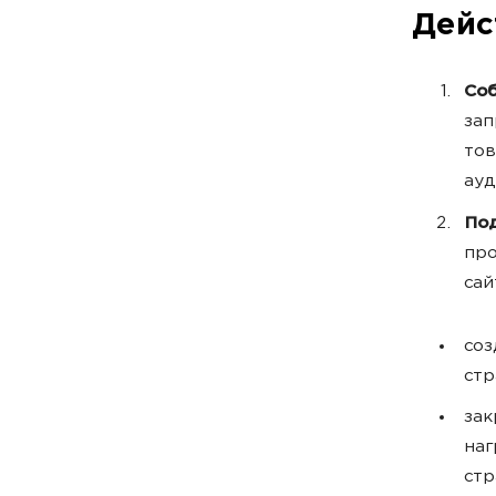
Дейс
Соб
зап
тов
ауд
Под
про
сай
соз
стр
зак
наг
стр