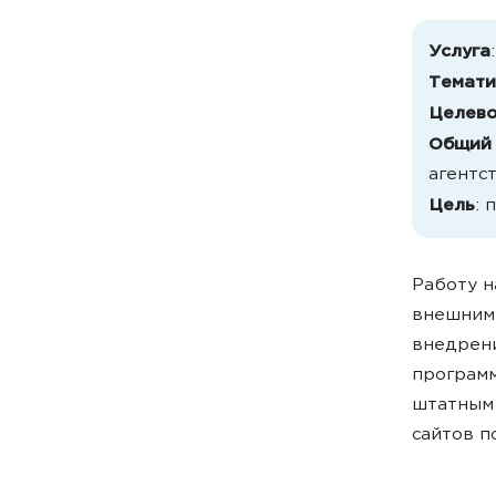
Услуга
Темати
Целево
Общий
агентст
Цель
: 
Работу н
внешними
внедрени
программ
штатным 
сайтов п