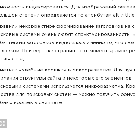
можность индексироваться. Для изображений релев
ольшой степени определяется по атрибутам alt и title
равили некорректное формирование заголовков на с
сковые системы очень любят структурированность. 
бы тегами заголовков выделялось именно то, что явл
оловком. При верстке страниц этот момент крайне р
тывается;
метили «хлебные крошки» в микроразметке. Для луч
имания структуры сайта и некоторых его элементов
сковыми системами используется микроразметка. Кр
бства для поисковых систем — можно получить бонус
бных крошек в сниппете: