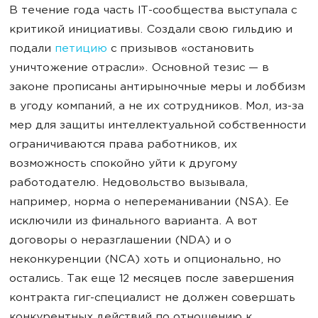
В течение года часть IT-сообщества выступала с
критикой инициативы. Создали свою гильдию и
подали
петицию
с призывов «остановить
уничтожение отрасли». Основной тезис — в
законе прописаны антирыночные меры и лоббизм
в угоду компаний, а не их сотрудников. Мол, из-за
мер для защиты интеллектуальной собственности
ограничиваются права работников, их
возможность спокойно уйти к другому
работодателю. Недовольство вызывала,
например, норма о непереманивании (NSA). Ее
исключили из финального варианта. А вот
договоры о неразглашении (NDA) и о
неконкуренции (NCA) хоть и опционально, но
остались. Так еще 12 месяцев после завершения
контракта гиг-специалист не должен совершать
конкурентных действий по отношению к