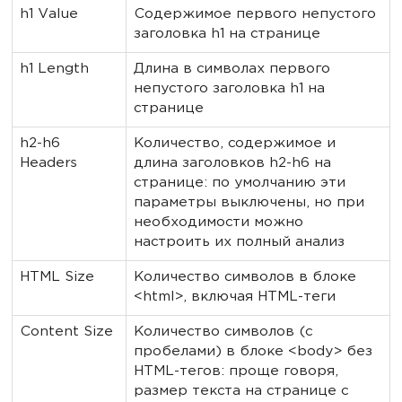
h1 Value
Содержимое первого непустого
заголовка h1 на странице
h1 Length
Длина в символах первого
непустого заголовка h1 на
странице
h2-h6
Количество, содержимое и
Headers
длина заголовков h2-h6 на
странице: по умолчанию эти
параметры выключены, но при
необходимости можно
настроить их полный анализ
HTML Size
Количество символов в блоке
<html>, включая HTML-теги
Content Size
Количество символов (с
пробелами) в блоке <body> без
HTML-тегов: проще говоря,
размер текста на странице с