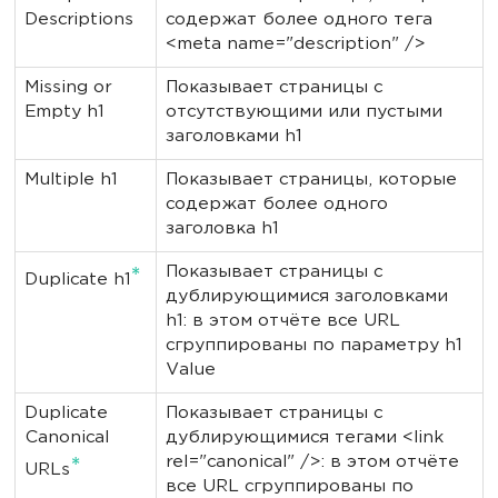
Descriptions
содержат более одного тега
<meta name="description" />
Missing or
Показывает страницы с
Empty h1
отсутствующими или пустыми
заголовками h1
Multiple h1
Показывает страницы, которые
содержат более одного
заголовка h1
Показывает страницы с
*
Duplicate h1
дублирующимися заголовками
h1: в этом отчёте все URL
сгруппированы по параметру h1
Value
Duplicate
Показывает страницы с
Canonical
дублирующимися тегами <link
rel="canonical" />: в этом отчёте
*
URLs
все URL сгруппированы по