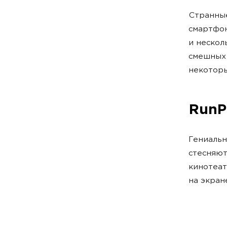
Странные
смартфон
и нескол
смешных 
некоторы
RunP
Гениальн
стесняют
кинотеат
на экран