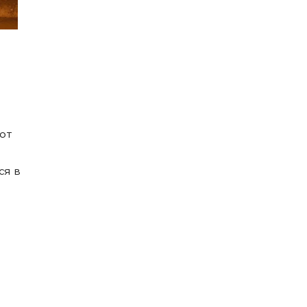
от
ся в