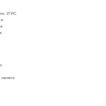
vo, 2ГИС
 и
 а
х.
о
 ничего