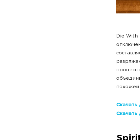
Die With
отключен
составля
разряжаю
процесс 
объедини
похожей 
Скачать 
Скачать 
Spiri