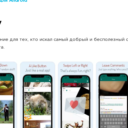
для Android
y
ие для тех, кто искал самый добрый и бесполезный 
а.