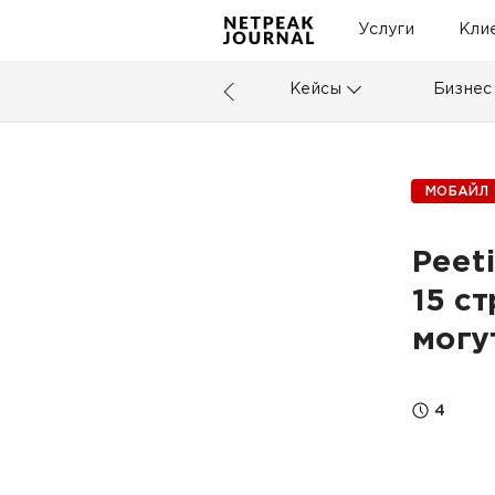
Услуги
Кли
Кейсы
Бизнес
МОБАЙЛ
Peet
15 с
могу
4