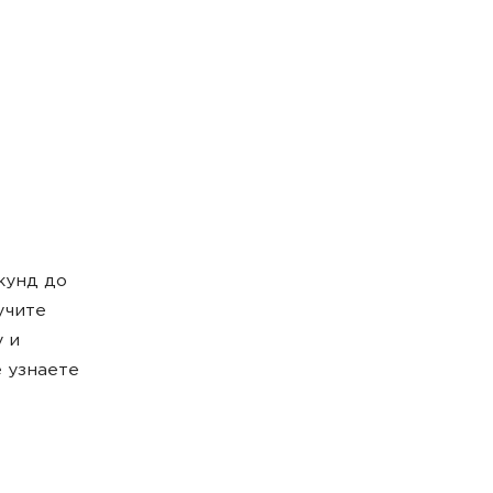
кунд до
учите
у и
 узнаете