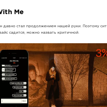
With Me
 давно стал продолжением нашей руки. Поэтому сит
вайс садится, можно назвать критичной.