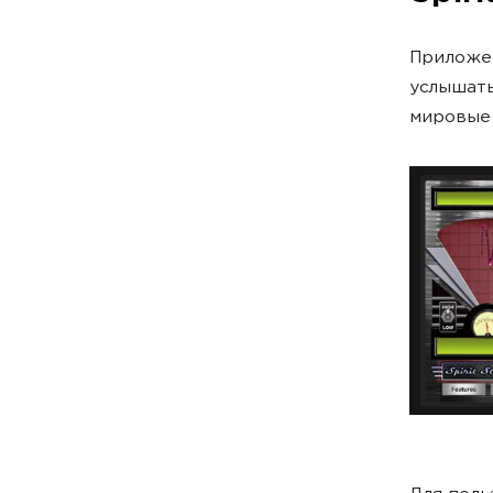
Приложен
услышать,
мировые С