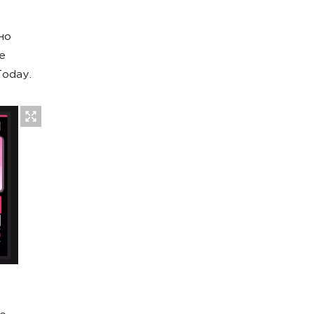
но
е
Today.