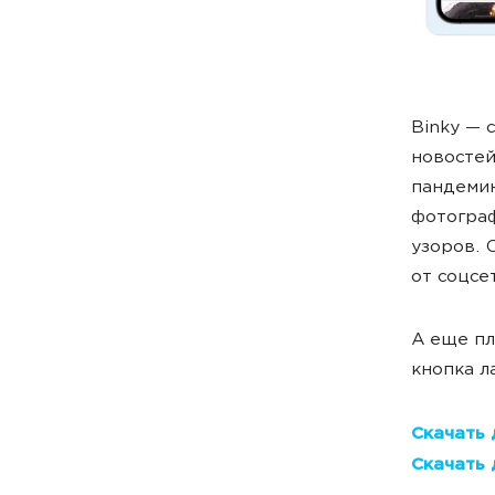
Binky — 
новостей
пандемию
фотограф
узоров. 
от соцсе
А еще пл
кнопка л
Скачать 
Скачать 