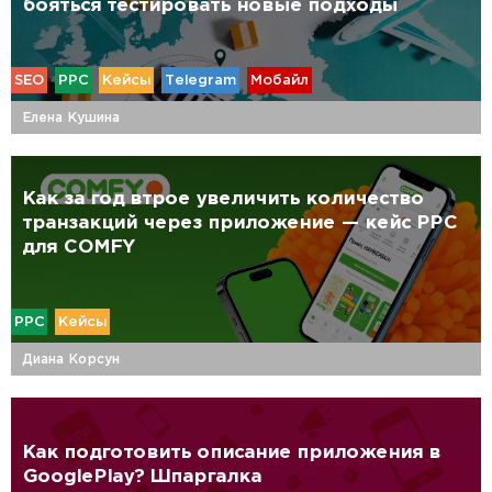
бояться тестировать новые подходы
SEO
PPC
Кейсы
Telegram
Мобайл
Елена Кушина
Как за год втрое увеличить количество
транзакций через приложение — кейс PPC
для COMFY
PPC
Кейсы
Диана Корсун
Как подготовить описание приложения в
GooglePlay? Шпаргалка