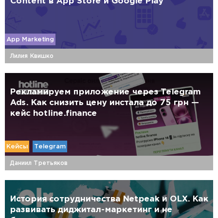
Content в App Store и Google Play
App Marketing
Лилия Квишко
Рекламируем приложение через Telegram
Ads. Как снизить цену инстала до 75 грн —
кейс hotline.finance
Кейсы
Telegram
Даниил Третьяков
История сотрудничества Netpeak и OLX. Как
развивать диджитал-маркетинг и не