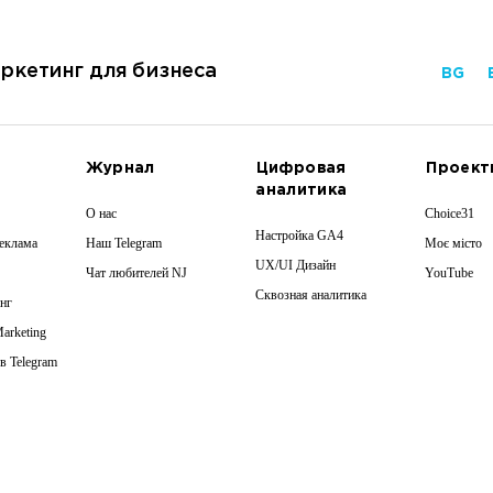
ркетинг для бизнеса
BG
Журнал
Цифровая
Проект
аналитика
О нас
Choice31
Настройка GA4
реклама
Наш Telegram
Моє місто
UX/UI Дизайн
Чат любителей NJ
YouTube
Сквозная аналитика
нг
Marketing
в Telegram