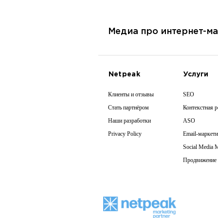
Медиа про интернет-ма
Netpeak
Услуги
Клиенты и отзывы
SEO
Стать партнёром
Контекстная 
Наши разработки
ASO
Privacy Policy
Email-маркети
Social Media 
Продвижение 