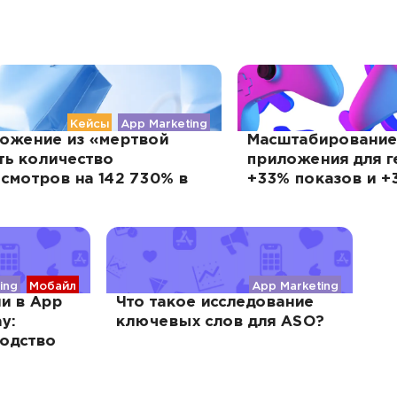
Кейсы
App Marketing
ложение из «мертвой
Масштабирование
ть количество
приложения для г
смотров на 142 730% в
+33% показов и +
ing
Мобайл
App Marketing
и в App
Что такое исследование
y:
ключевых слов для ASO?
одство