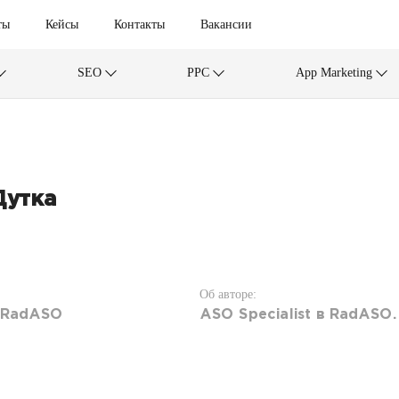
ты
Кейсы
Контакты
Вакансии
SEO
PPC
App Marketing
Дутка
Об авторе:
t RadASO
ASO Specialist в RadASO.