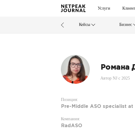
Услуги
Клиен
Кейсы
Бизнес
Романа 
Автор NJ c 2025
Позиция:
Pre-Middle ASO specialist a
Компания:
RadASO