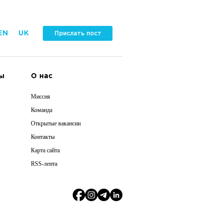
EN
UK
Прислать пост
ы
О нас
Миссия
Команда
Открытые вакансии
Контакты
Карта сайта
RSS-лента