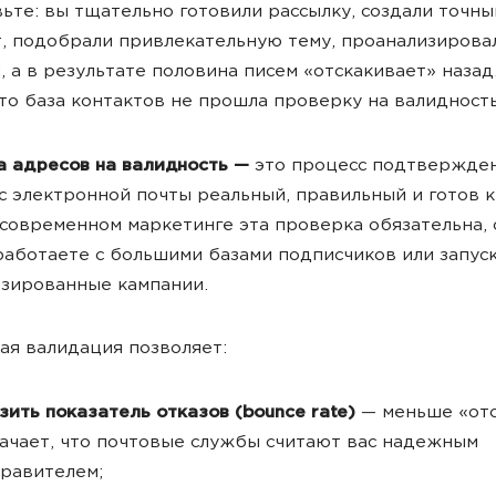
ьте: вы тщательно готовили рассылку, создали точны
, подобрали привлекательную тему, проанализирова
, а в результате половина писем «отскакивает» назад
то база контактов не прошла проверку на валидность
 адресов на валидность
—
это процесс подтвержден
с электронной почты реальный, правильный и готов 
 современном маркетинге эта проверка обязательна,
работаете с большими базами подписчиков или запус
зированные кампании.
ая валидация позволяет:
зить показатель отказов (bounce rate)
—
меньше «от
ачает, что почтовые службы считают вас надежным
равителем;