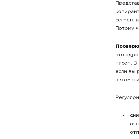
Представ
копирайт
сегменты
Потому ч
Проверка
что адре
писем. В
если вы 
автомати
Регулярн
сни
озн
отп