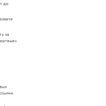
т до
вляете
ту за
мертвые»
евых
ссылки: