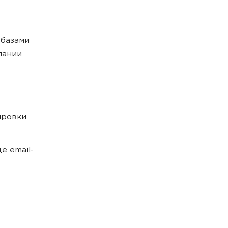
 базами
пании.
ировки
е email-