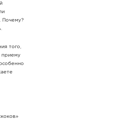
й
ли
. Почему?
.
ия того,
к приему
 особенно
каете
скоков»