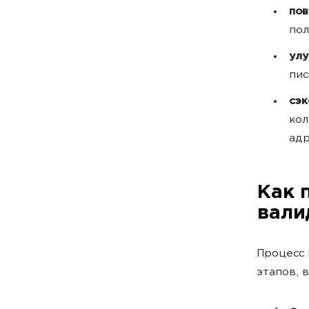
пов
пол
ул
пис
сэк
кол
адр
Как 
вали
Процесс 
этапов, 