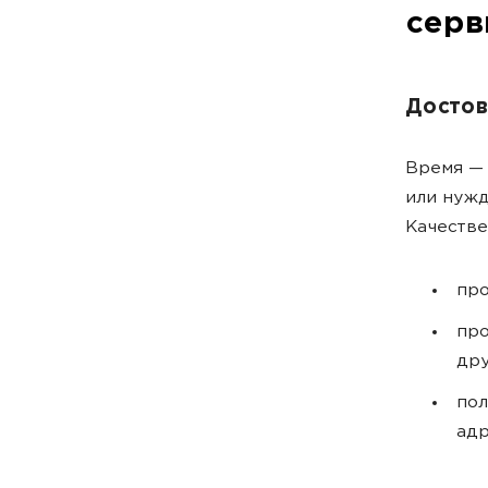
серв
Достов
Время — 
или нужд
Качестве
пр
пр
дру
по
адр