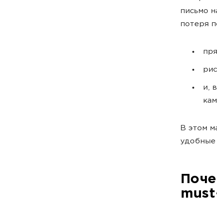
письмо н
потеря п
пря
рис
и, 
кам
В этом м
удобные 
Поче
must