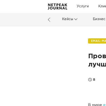
Услуги
Кли
Кейсы
Бизнес
EMAIL-М
Пров
лучш
8
В мире
e