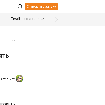
Отправить заявку
Email-маркетинг
UK
ять
Кузнецов
править