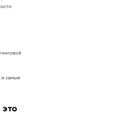
росто
тинговой
 и самые
 это