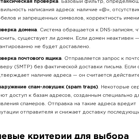
таксическая проверка
. Базовый фильтр, определяю
вильность написания адреса: наличие «@», отсутстви
белов и запрещенных символов, корректность имен
оверка домена
. Система обращается к DNS-записям, 
снить, существует ли домен. Если домен неактивен 
антированно не будет доставлено.
верка почтового ящика
. Отправляется запрос к почт
веру (SMTP) без фактической доставки письма. Если
тверждает наличие адреса — он считается действит
аружение спам-ловушек (spam traps)
. Некоторые се
ют доступ к базам адресов, созданным специально д
вления спамеров. Отправка на такие адреса вредит
утации отправителя и снижает доставку последующи
евые критерии для выбора