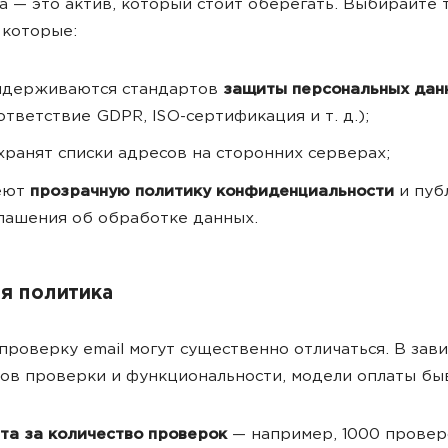
за — это актив, который стоит оберегать. Выбирайте 
 которые:
идерживаются стандартов
защиты персональных дан
ответствие GDPR, ISO-сертификация и т. д.);
хранят списки адресов на сторонних серверах;
еют
прозрачную политику конфиденциальности
и пуб
лашения об обработке данных.
я политика
проверку email могут существенно отличаться. В зав
ов проверки и функциональности, модели оплаты бы
та за количество проверок
—
например, 1000 проверо