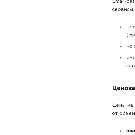
Email-ба
сервисы,
пр
(со
не 
им
сог
Ценова
Цены на 
от объем
пла