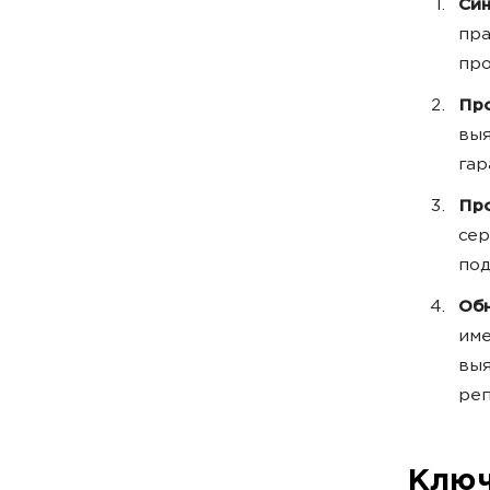
Син
пра
про
Пр
выя
гар
Про
сер
под
Обн
име
выя
реп
Ключ