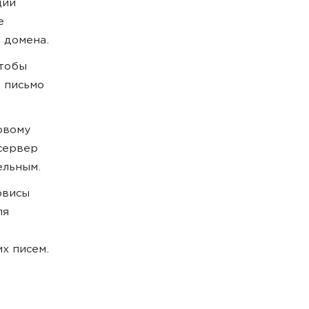
щий
е
и домена.
чтобы
— письмо
овому
 сервер
ельным.
рвисы
ля
х писем.