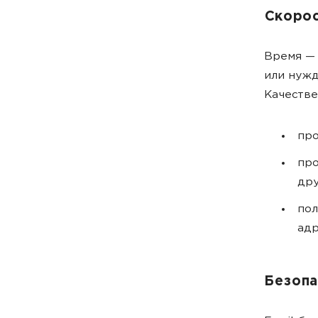
Скорос
Время — 
или нужд
Качестве
пр
пр
дру
по
адр
Безопа