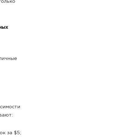
только
ных
личные
исимости
вают:
к за $5;