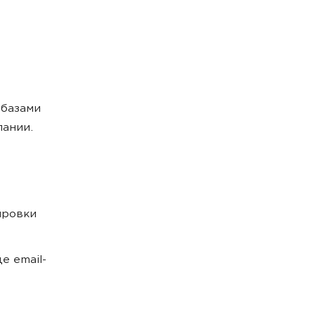
 базами
пании.
ировки
е email-