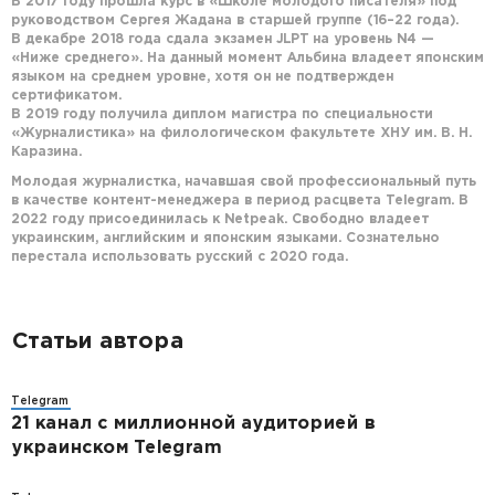
В 2017 году прошла курс в «Школе молодого писателя» под
руководством Сергея Жадана в старшей группе (16–22 года).
В декабре 2018 года сдала экзамен JLPT на уровень N4 —
«Ниже среднего». На данный момент Альбина владеет японским
языком на среднем уровне, хотя он не подтвержден
сертификатом.
В 2019 году получила диплом магистра по специальности
«Журналистика» на филологическом факультете ХНУ им. В. Н.
Каразина.
Молодая журналистка, начавшая свой профессиональный путь
в качестве контент-менеджера в период расцвета Telegram. В
2022 году присоединилась к Netpeak. Свободно владеет
украинским, английским и японским языками. Сознательно
перестала использовать русский с 2020 года.
Статьи автора
Telegram
21 канал с миллионной аудиторией в
украинском Telegram