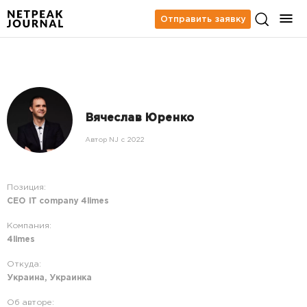
Отправить заявку
Вячеслав Юренко
Автор NJ c 2022
Позиция:
CEO IT company 4limes
Компания:
4limes
Откуда:
Украина, Украинка
Об авторе: