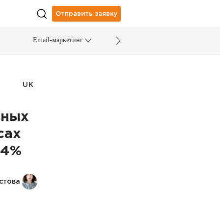
Отправить заявку
Email-маркетинг
UK
ьных
сах
04%
стова