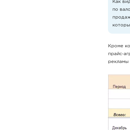
Как ви
по вало
продажа
которы
Кроме ко
прайс-аг
рекламы 