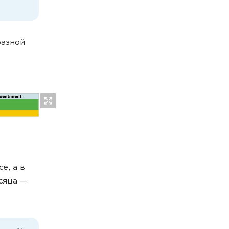
разной
е, а в
сяца —