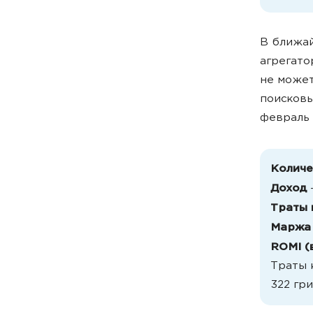
В ближай
агрегато
не может
поисковы
февраль 
Количе
Доход
—
Траты 
Маржа
ROMI (
Траты к
322 гри