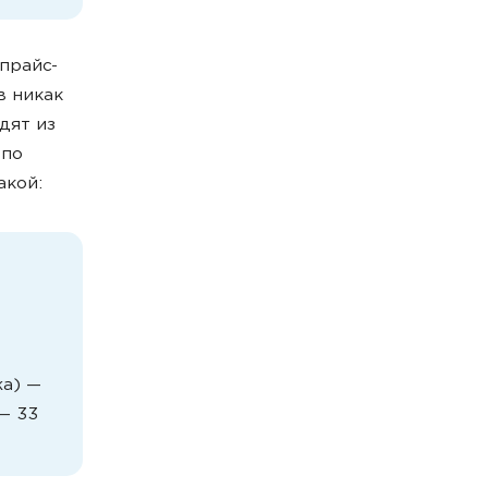
прайс-
в никак
дят из
 по
акой:
жа) —
 — 33