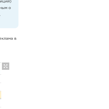
тиций)
нным о
,
еклама в
т