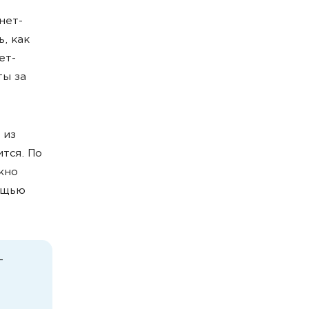
нет-
, как
ет-
ты за
 из
тся. По
жно
мощью
-