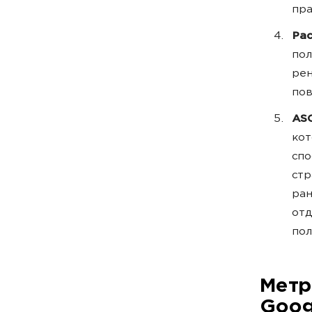
пра
Рас
пол
рен
пов
AS
кот
спо
стр
ран
отд
пол
Метр
Goog