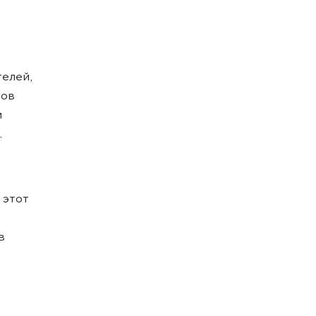
телей,
тов
и
.
 этот
в