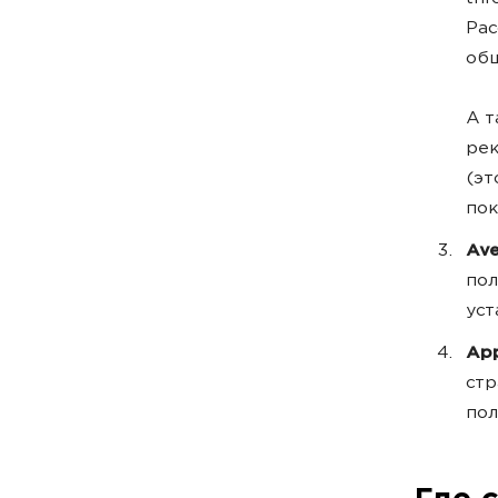
Рас
общ
А т
рек
(эт
пок
Ave
пол
уст
App
стр
пол