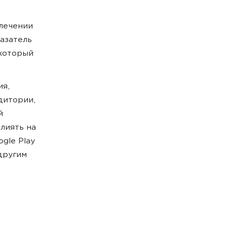
влечении
казатель
 который
ия,
дитории,
й
лиять на
gle Play
другим