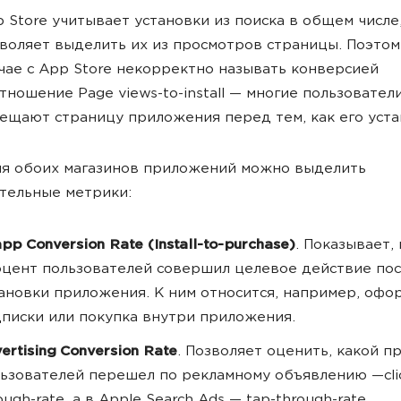
 Store учитывает установки из поиска в общем числе,
воляет выделить их из просмотров страницы. Поэтом
чае с App Store некорректно называть конверсией
тношение Page views-to-install — многие пользовател
ещают страницу приложения перед тем, как его уста
ля обоих магазинов приложений можно выделить
тельные метрики:
app Conversion Rate (Install-to-purchase)
. Показывает,
цент пользователей совершил целевое действие по
ановки приложения. К ним относится, например, офо
писки или покупка внутри приложения.
ertising Conversion Rate
. Позволяет оценить, какой п
ьзователей перешел по рекламному объявлению —cli
ough-rate, а в Apple Search Ads — tap-through-rate.