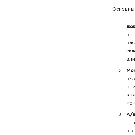
Основные
Вов
о т
ожи
скл
вли
Мо
rev
при
а т
мон
А/B
рез
эле