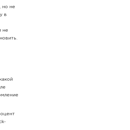
 но не
у в
и не
новить.
 какой
сле
рмление
роцент
ck-