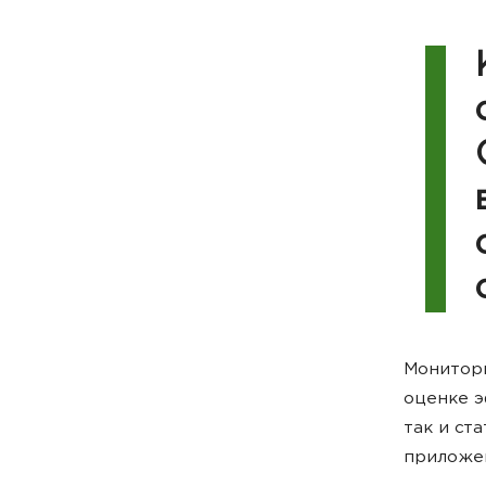
Монитори
оценке э
так и ст
приложе