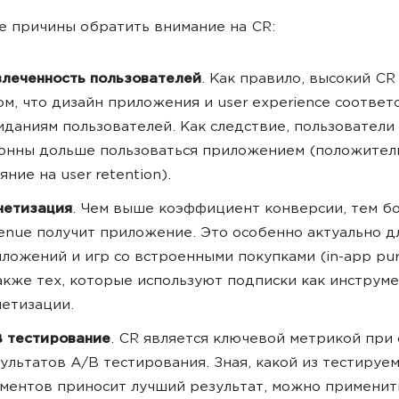
 причины обратить внимание на CR:
леченность пользователей
. Как правило, высокий CR
ом, что дизайн приложения и user experience соответ
даниям пользователей. Как следствие, пользователи
онны дольше пользоваться приложением (положител
яние на user retention).
нетизация
. Чем выше коэффициент конверсии, тем б
enue получит приложение. Это особенно актуально д
ложений и игр со встроенными покупками (in-app pur
акже тех, которые используют подписки как инструм
етизации.
 тестирование
. СR является ключевой метрикой при
ультатов А/В тестирования. Зная, какой из тестируе
ментов приносит лучший результат, можно применить