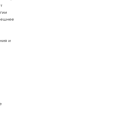
ет
гии
пешнее
ния и
е