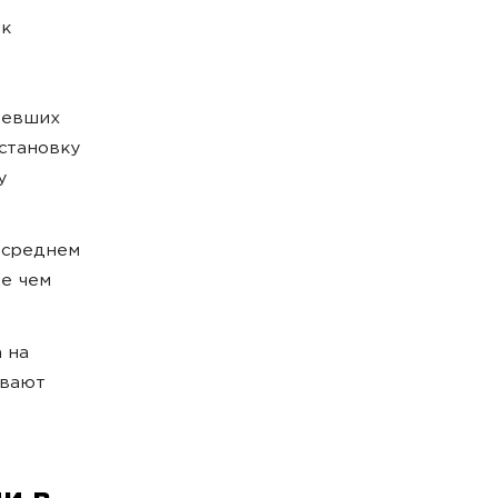
 к
девших
становку
у
 среднем
е чем
а на
ивают