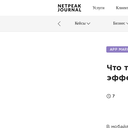
Услуги
Клиен
Кейсы
Бизнес
APP MAR
Что 
эффе
7
В мобайл