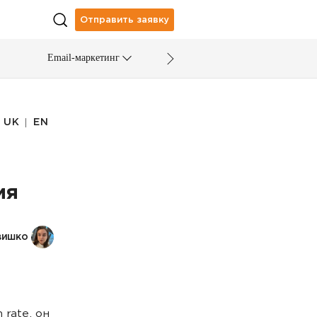
Отправить заявку
Email-маркетинг
|
UK
EN
ия
вишко
rate, он