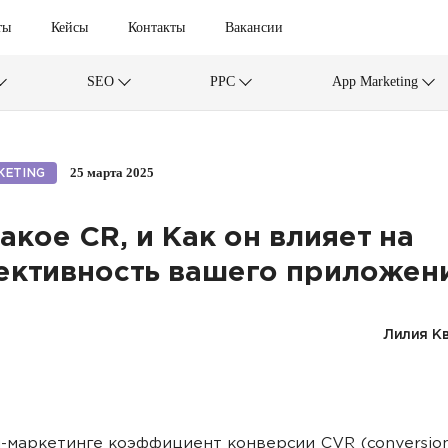
ты
Кейсы
Контакты
Вакансии
SEO
PPC
App Marketing
25 марта 2025
KETING
такое CR, и Как он влияет на
ктивность вашего приложен
Лилия К
-маркетинге коэффициент конверсии CVR (conversion 