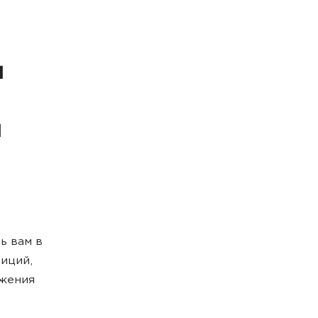
и
и
ь вам в
иций,
ижения