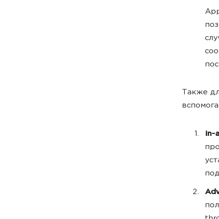
App
поз
слу
соо
пос
Также д
вспомога
In-
про
уст
под
Adv
пол
thr