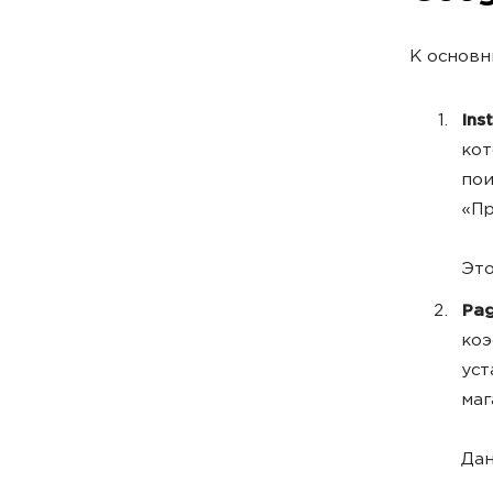
К основн
Ins
кот
пои
«Пр
Это
Pag
коэ
уст
маг
Дан