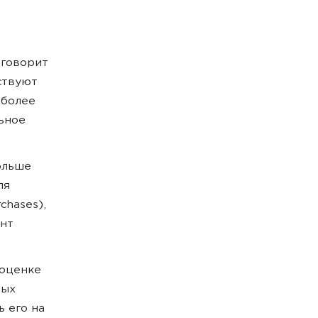
 говорит
ствуют
 более
ьное
ольше
ля
chases),
ент
 оценке
мых
 его на