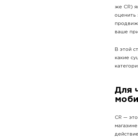
же CR) я
оценить 
продвиже
ваше пр
В этой с
какие су
категори
Для 
моби
CR — это
магазине
действие