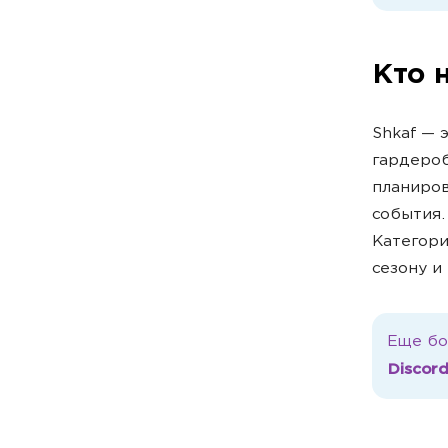
Кто 
Shkaf — 
гардероб
планиро
события.
Категори
сезону и
Еще бо
Discord