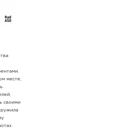
тва
рентами.
ом месте,
сь
елей,
ть своими
аружила
му
отах.