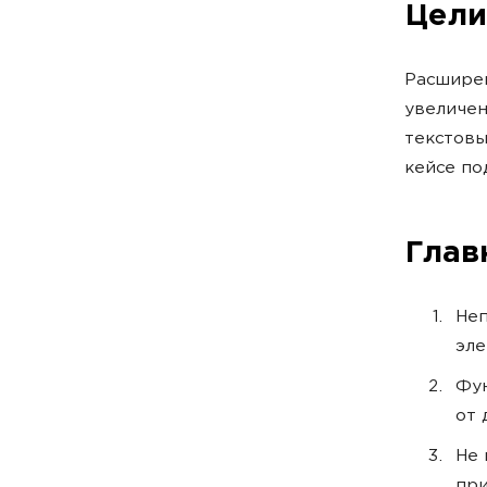
Цели
Расшире
увеличен
текстовы
кейсе по
Глав
Неп
эле
Фун
от 
Не 
при