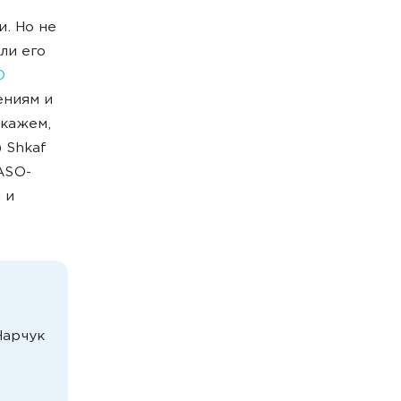
. Но не
ли его
O
ениям и
скажем,
 Shkaf
ASO-
 и
Нарчук