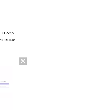
RO Loop
лючевыми