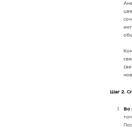
Ана
цве
соч
инт
общ
Ком
свя
(ве
нов
Шаг 2. С
Во
тог
Пос