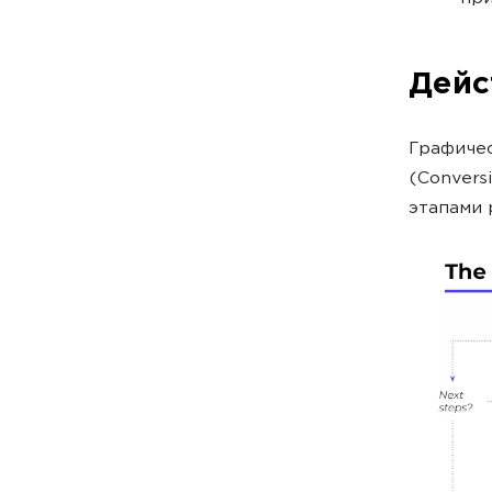
Дейс
Графичес
(Convers
этапами 