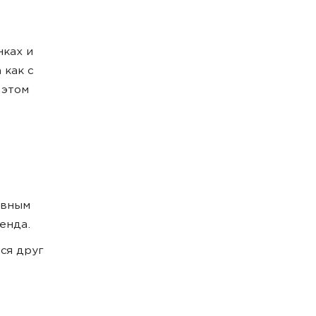
ках и
 как с
 этом
авным
енда.
ся друг