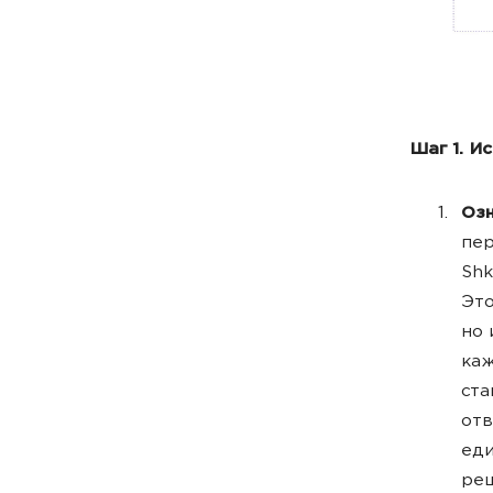
Шаг 1. И
Оз
пер
Shk
Это
но 
каж
ста
отв
еди
реш