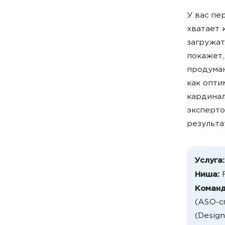
У вас пе
хватает 
загружат
покажет,
продуман
как опти
кардинал
эксперто
результа
Уcлуга
Ниша:
Коман
(ASO-с
(Design