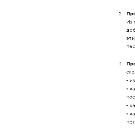
Про
Из 
доб
эти
пер
Пр
сл
•
и
•
к
пос
•
ка
•
к
при