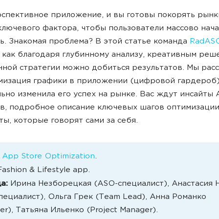
рспективное приложение, и вы готовы покорять рынки
ключевого фактора, чтобы пользователи массово нача
ь. Знакомая проблема? В этой статье команда
RadAS
 как благодаря глубинному анализу, креативным реш
ной стратегии можно добиться результатов. Мы рас
мизация графики в приложении (цифровой гардероб)
ьно изменила его успех на рынке. Вас ждут инсайты 
в, подробное описание ключевых шагов оптимизации
ты, которые говорят сами за себя.
:
App Store Optimization
.
Fashion & Lifestyle app.
да:
Ирина Незборецкая (ASO-специалист), Анастасия 
пециалист), Ольга Грек (Team Lead), Анна Романко
er), Татьяна Ильенко (Project Manager).