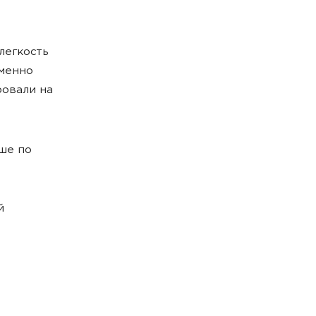
легкость
Именно
ровали на
ше по
й