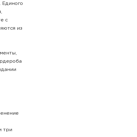
. Единого
,
е с
яются из
менты,
ардероба
здании
зменение
и три