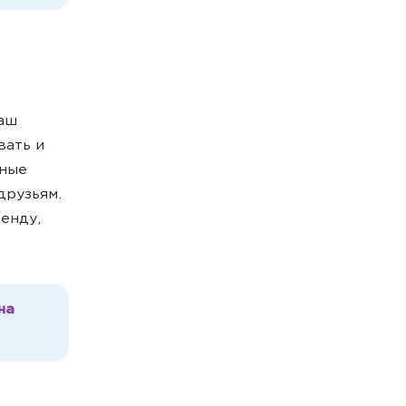
ваш
вать и
нные
друзьям.
енду,
на