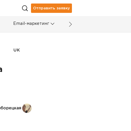
Отправить заявку
Email-маркетинг
UK
а
зборецкая