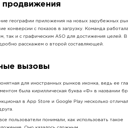
 продвижения
ние географии приложения на новых зарубежных рын
ие конверсии с показов в загрузку. Команда работала
м, так и с графическим АSO для достижения целей. В
дробно расскажем о второй составляющей.
ные вызовы
онятная для иностранных рынков иконка, ведь ее гл
ментом была кириллическая буква «Ф» в названии бр
кционал в App Store и Google Play несколько отличал
друга.
все пользователи понимали, как использовать такое
ложение. Оно казалось сложным.