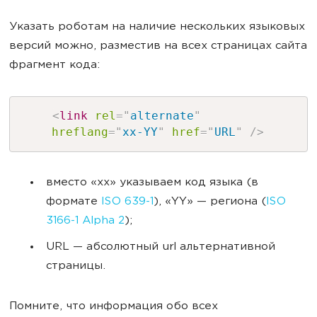
Указать роботам на наличие нескольких языковых
версий можно, разместив на всех страницах сайта
фрагмент кода:
<
link
rel
=
"
alternate
"
hreflang
=
"
xx-YY
"
href
=
"
URL
"
/>
вместо «xx» указываем код языка (в
формате
ISO 639-1
), «YY» — региона (
ISO
3166-1 Alpha 2
);
URL — абсолютный url альтернативной
страницы.
Помните, что информация обо всех