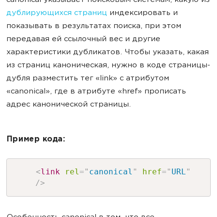
canonical указывает поисковым системам, какую из
дублирующихся страниц
индексировать и
показывать в результатах поиска, при этом
передавая ей ссылочный вес и другие
характеристики дубликатов. Чтобы указать, какая
из страниц каноническая, нужно в коде страницы-
дубля разместить тег «link» с атрибутом
«canonical», где в атрибуте «href» прописать
адрес канонической страницы.
Пример кода:
<
link
rel
=
"
canonical
"
href
=
"
URL
"
/>