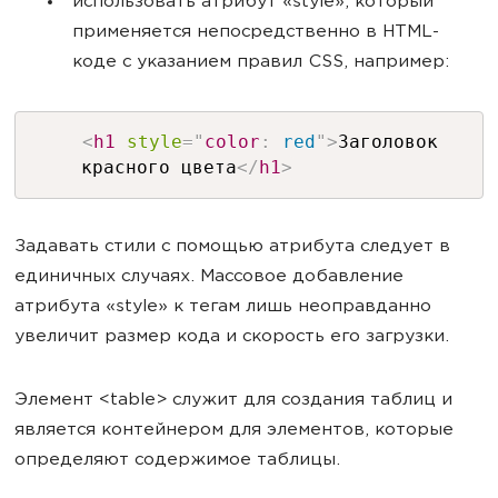
использовать атрибут «style», который
применяется непосредственно в HTML-
коде с указанием правил CSS, например:
<
h1
style
="
color
:
red
"
>
Заголовок
красного цвета
</
h1
>
Задавать стили с помощью атрибута следует в
единичных случаях. Массовое добавление
атрибута «style» к тегам лишь неоправданно
увеличит размер кода и скорость его загрузки.
Элемент <table> служит для создания таблиц и
является контейнером для элементов, которые
определяют содержимое таблицы.