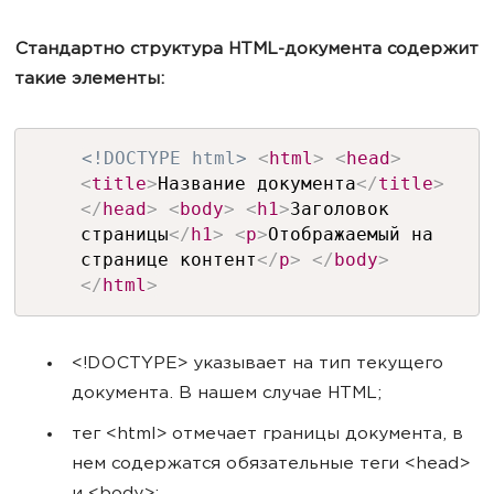
Стандартно структура HTML-документа содержит
такие элементы:
<!DOCTYPE html>
<
html
>
<
head
>
<
title
>
Название документа
</
title
>
</
head
>
<
body
>
<
h1
>
Заголовок
страницы
</
h1
>
<
p
>
Отображаемый на
странице контент
</
p
>
</
body
>
</
html
>
<!DOCTYPE> указывает на тип текущего
документа. В нашем случае HTML;
тег <html> отмечает границы документа, в
нем содержатся обязательные теги <head>