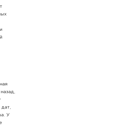
т
ных
и
й
ная
назад,
у
 дат,
а. У
е