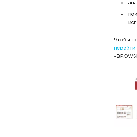
ана
пои
исп
Чтобы пр
перейти
«BROWSE