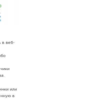
 в веб-
ибо
тчики
ва.
инки или
енную в