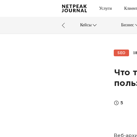
Услуги
Клиен
Кейсы
Бизнес
1
SEO
Что 
поль
5
Веб-архи