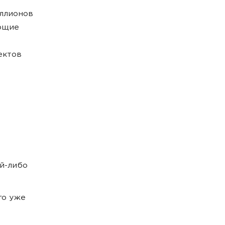
иллионов
ающие
ектов
ой-либо
го уже