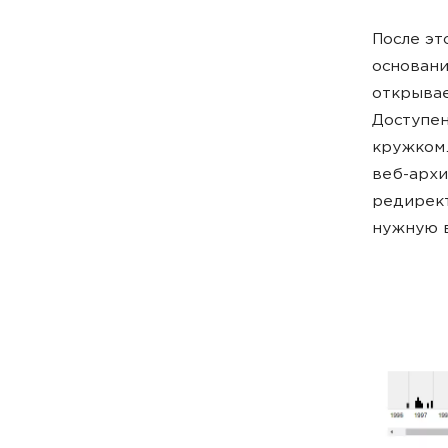
После эт
основани
открывае
Доступен
кружком.
веб-архи
редирект
нужную в