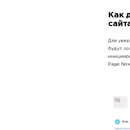
Как 
сайт
Для увер
будут со
иницииро
Page Now