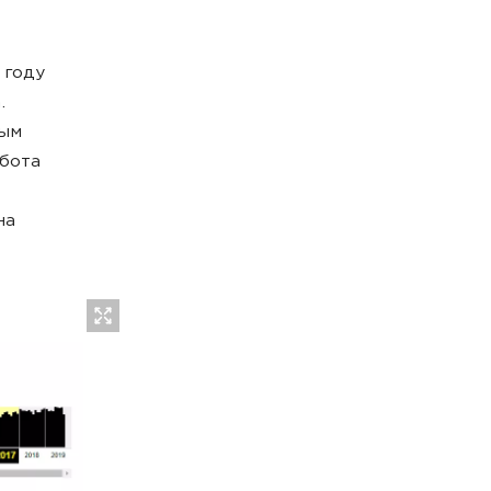
 году
.
бым
обота
на