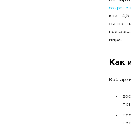
Веб-архи
сохране
книг, 4,
свыше ты
пользова
мира.
Как 
Веб-архи
вос
при
про
нет