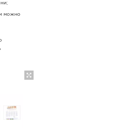
ни;
ем можно
о
ь