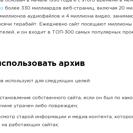
в основан в начале 1996 года и с этого времени в нем
но
более 330 миллиардов веб-страниц, включая 20 м
5 миллионов аудиофайлов и 4 миллиона видео, заним
сячи терабайт. Ежедневно сайт посещают миллионы
телей, и он входит в ТОП-300 самых популярных про
использовать архив
в используют для следующих целей:
становление собственного сайта, если он был по как
чине утрачен либо поврежден;
смотр старой информации и медиа-контента, которо
 на работающих сайтах;