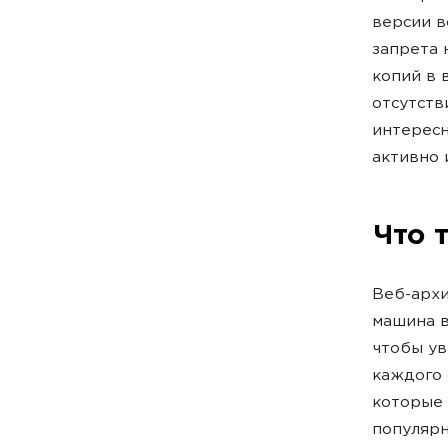
версии в
запрета 
копий в 
отсутств
интересн
активно 
Что 
Веб-архи
машина в
чтобы ув
каждого 
которые 
популярн