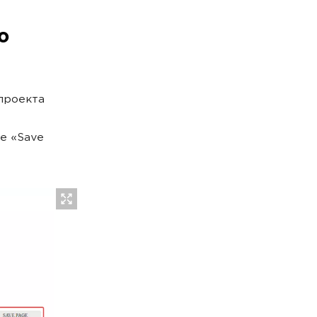
ю
проекта
е «Save