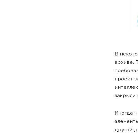
В некото
архиве. 
требован
проект з
интеллек
закрыли 
Иногда н
элементы
другой д