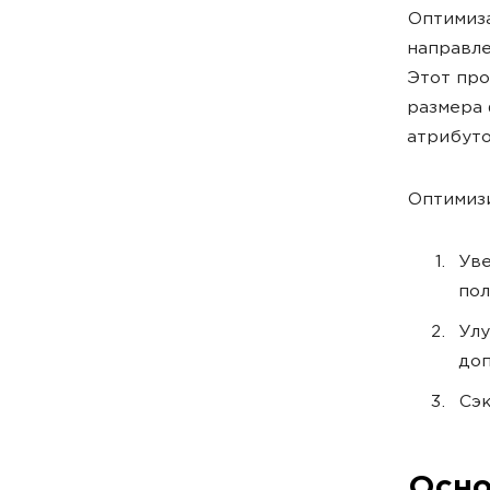
Оптимиза
направле
Этот про
размера 
атрибутов
Оптимизи
Уве
пол
Улу
доп
Сэк
Осно