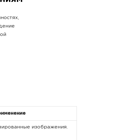
ностях,
юдение
вой
рименение
зированные изображения.