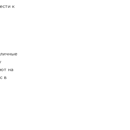
ести к
зличные
у
яют на
с в