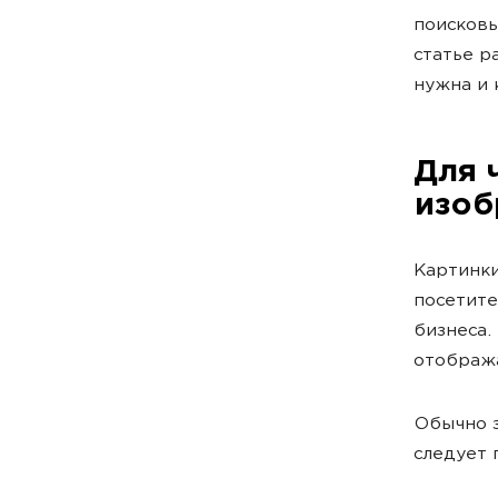
поисковы
статье р
нужна и 
Для 
изоб
Картинки
посетите
бизнеса.
отобража
Обычно з
следует 