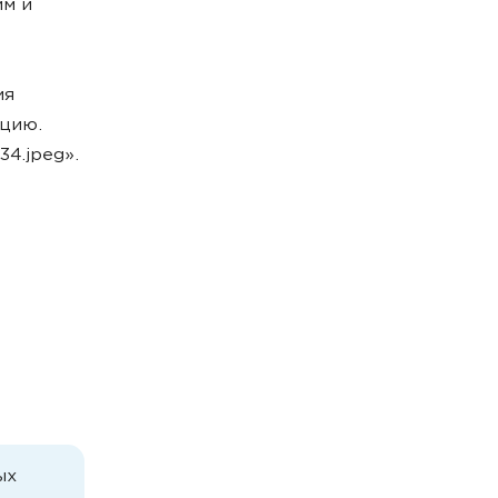
им и
ия
ацию.
34.jpeg».
ых