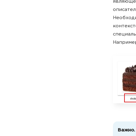
являющее
описател
Необходи
контекст
специаль
Например
Важно