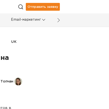
Отправить заявку
Email-маркетинг
UK
 на
 Топчан
тов в