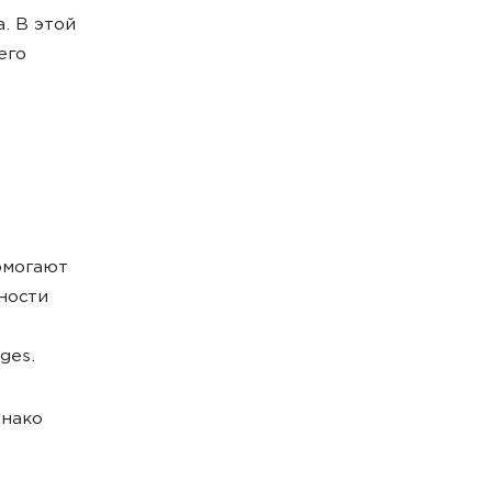
. В этой
его
омогают
ности
ges.
днако