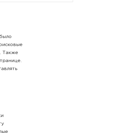
 было
поисковые
. Также
странице.
тавлять
ки
ту
лые