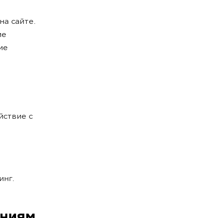
а сайте.
ие
ие
йствие с
инг.
ениям