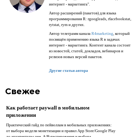
интернет - маркетинга".
Автор расширений (пакетов) для языка
программирования R: rgoogleads, rfacebookstat,
rytstat, rym и других.
Автор телеграмм канала
R4marketing
, который
посвящён применению языка R в задачах
интернет - маркетинга. Контент канала состоит
из новостей, статей, докладов, вебинаров и
релизов новых версий пакетов.
Другие статьи автора
Свежее
Как работает paywall в мобильном
приложении
Практический гайд по пейволлам в мобильных приложениях:
от выбора модели монетизации и правил App Store/Google Play
до архитектуры цен, A/B-тестирования и выбора