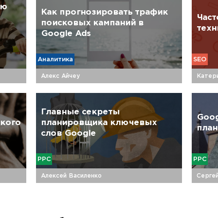
ую
Как прогнозировать трафик
Часто
поисковых кампаний в
‌техн
Google Ads
Аналитика
SEO
Алекс Айчеу
Катери
Главные секреты
Goog
ского
планировщика ключевых
пла
слов Google
PPC
PPC
Алексей Василенко
Серге