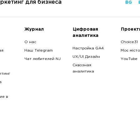
ркетинг для бизнеса
BG
Журнал
Цифровая
Проект
аналитика
О нас
Choice31
Настройка GA4
ая
Наш Telegram
Моє місто
UX/UI Дизайн
Чат любителей NJ
YouTube
Сквозная
аналитика
етинг
a
ие в