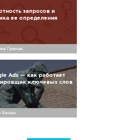
тность‌ ‌запросов‌ ‌и‌
ика‌ ‌ее‌ ‌определения‌
на Гринчак
le Ads — как работает
нировщик ключевых слов
й Бахарь