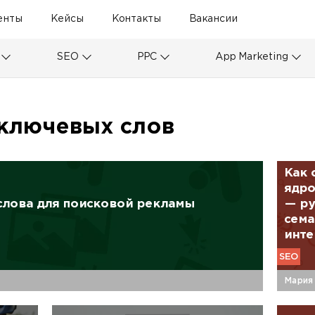
енты
Кейсы
Контакты
Вакансии
SEO
PPC
App Marketing
ключевых слов
Как 
ядро
слова для поисковой рекламы
— ру
сема
инте
SEO
Мария