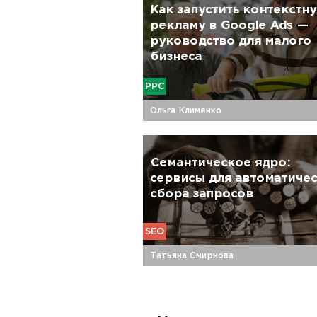
Как запустить контекстн
рекламу в Google Ads —
руководство для малого
бизнеса
PPC
Ольга Клименко
Семантическое ядро:
сервисы для автоматиче
сбора запросов
SEO
Татьяна Смирнова