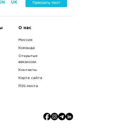
EN
UK
Прислать пост
ы
О нас
Миссия
Команда
Открытые
вакансии
Контакты
Карта сайта
RSS-лента