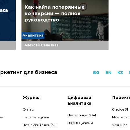
Как найти потерянные
ata
конверсии — полное
руководство
Аналитика
Алексей Селезнёв
ркетинг для бизнеса
BG
EN
KZ
Журнал
Цифровая
Проект
аналитика
О нас
Choice31
Настройка GA4
ая
Наш Telegram
Моє місто
UX/UI Дизайн
Чат любителей NJ
YouTube