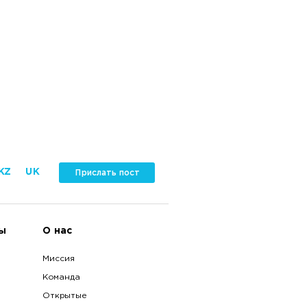
KZ
UK
Прислать пост
ы
О нас
Миссия
Команда
Открытые