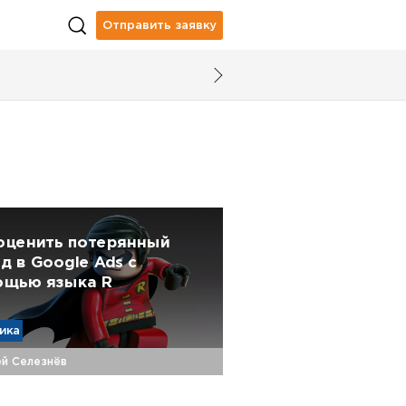
Отправить заявку
оценить потерянный
д в Google Ads с
ощью языка R
ика
ей Селезнёв