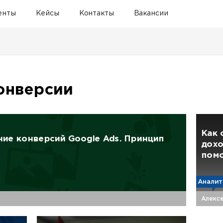
енты
Кейсы
Контакты
Вакансии
онверсии
Как 
ие конверсий Google Ads. Принцип
дохо
пом
Аналит
Алекс