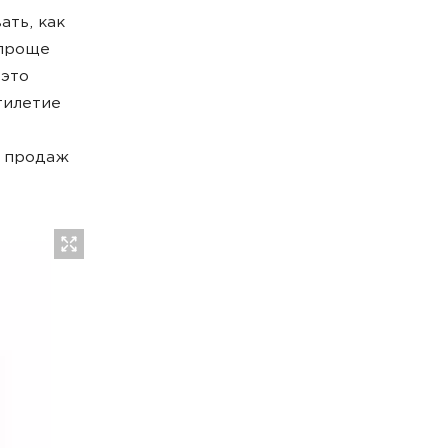
ать, как
(проще
 это
тилетие
у продаж