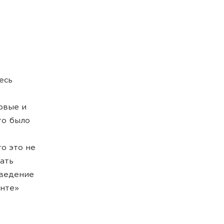
есь
рвые и
то было
о это не
ать
оведение
инте»