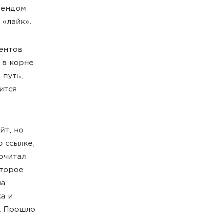
рендом
 «лайк».
иентов
 в корне
 путь,
ится
йт, но
 ссылке,
очитал
оторое
на
а и
т. Прошло