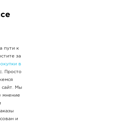
ссе
а пути к
остите за
покупки в
с. Просто
жемся
 сайт. Мы
е мнение
и
заказы
сован и