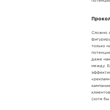
потенциа
Прокол
Сложно з
фигуриру
только н
потенциа
даже нак
между. Б
эффектив
«рекламн
кампанию
клиентов
(хотя бы