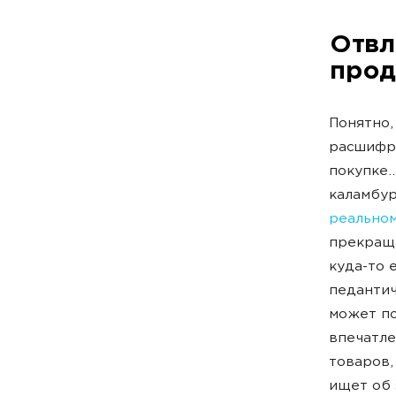
Отвл
про
Понятно,
расшифро
покупке.
каламбур
реально
прекраща
куда-то 
педантич
может по
впечатле
товаров,
ищет об 