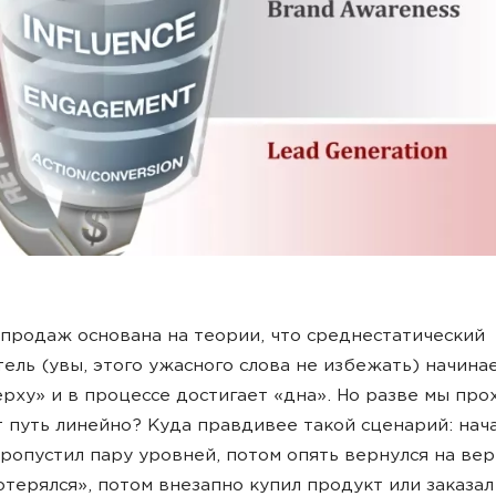
продаж основана на теории, что среднестатический
ель (увы, этого ужасного слова не избежать) начина
ерху» и в процессе достигает «дна». Но разве мы пр
т путь линейно? Куда правдивее такой сценарий: нач
пропустил пару уровней, потом опять вернулся на вер
отерялся», потом внезапно купил продукт или заказал 