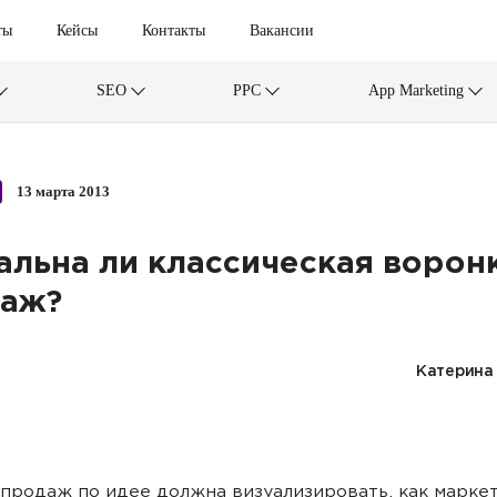
ты
Кейсы
Контакты
Вакансии
SEO
PPC
App Marketing
13 марта 2013
альна ли классическая ворон
аж?
Катерина
продаж по идее должна визуализировать, как марке