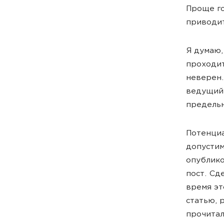
Проще го
приводит
Я думаю,
проходит
неверен.
ведущий 
предельн
Потенциа
допустим
опублико
пост. Сд
время эт
статью, 
прочитал