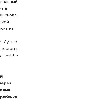
циальный
ит в
Он снова
акой-
иска на
. Суть в
 постам в
, Last.fm
ый
через
 малыш
 ребенка