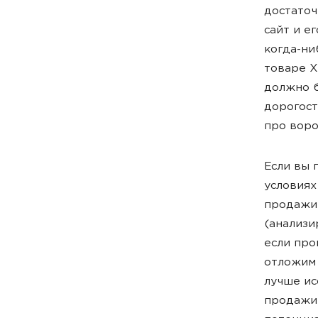
достаточ
сайт и е
когда-ни
товаре Х
должно б
дорогост
про вор
Если вы 
условиях
продажи.
(анализи
если про
отложим 
лучше ис
продажи 