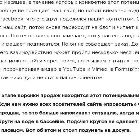
о месяцев, в течение которых конкретно этот потен
ообще не посещает наш сайт, но потом внезапно вид
Facebook, что его друг поделился нашим контентом. 
 наш сайт, потом снова переходит на блог и читает к
ост. Потом он внезапно замечает, что у нас есть подп
 и решает подписаться. Но он не совершает заказ. До
го взаимодействия может пройти несколько месяцев
 нас можно найти через поиск, по ссылкам в твитах, по
, просматривая видео в YouTube и Vimeo, в Formsping
о так никогда и не стать нашим клиентом.
 этапе воронки продаж находится этот потенциальн
Если нам нужно всех посетителей сайта «проводить» 
продаж, то это больше напоминает ситуацию, когда
круги на воде в бассейне. Подсчет кругов не сделает
пловцом. Вот об этом и стоит подумать на досуге.