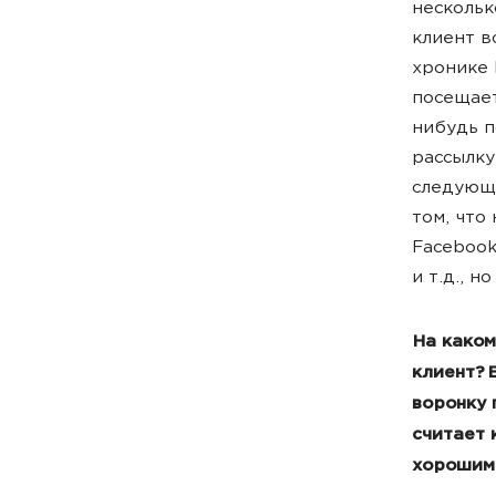
нескольк
клиент в
хронике 
посещает
нибудь п
рассылку
следующе
том, что
Facebook
и т.д., н
На каком
клиент?
воронку 
считает 
хорошим 