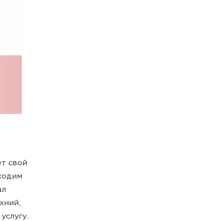
ет свой
оходим
ал
хний,
услугу.