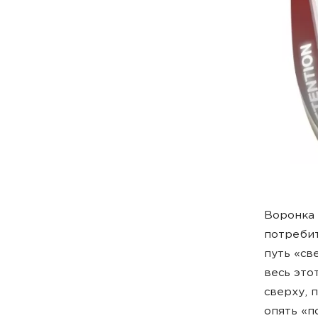
Воронка 
потребит
путь «св
весь это
сверху, 
опять «п