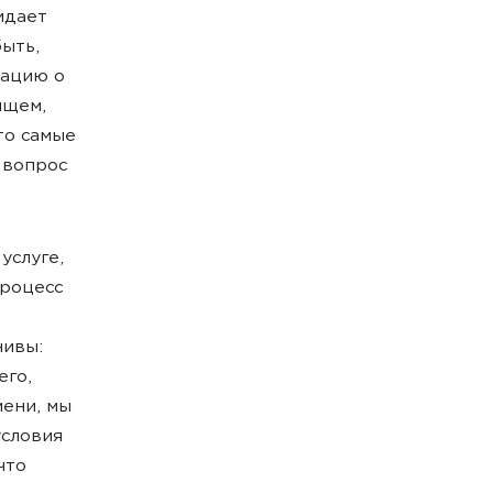
идает
быть,
мацию о
ищем,
то самые
 вопрос
услуге,
процесс
нивы:
его,
мени, мы
условия
что