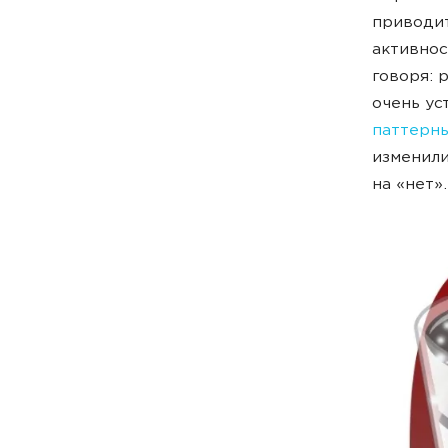
приводит
активнос
говоря: 
очень ус
паттерн
изменили
на «нет»