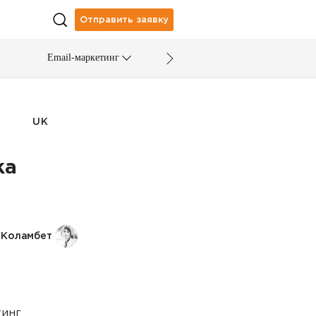
Отправить заявку
Email-маркетинг
UK
ка
 Коламбет
тинг