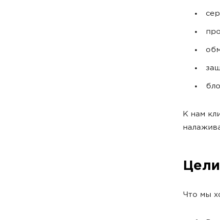
сер
про
обм
защ
бло
К нам кл
налажива
Цели
Что мы х