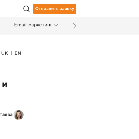
Отправить заявку
Email-маркетинг
|
UK
EN
 и
таева