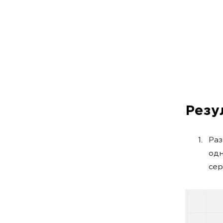
Резу
Раз
одн
сер