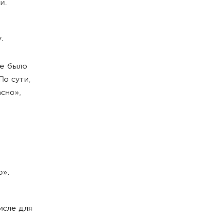
и.
.
не было
По сути,
сно»,
о».
исле для