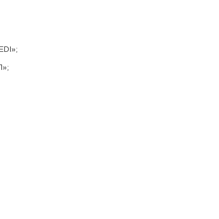
DI»;
»;