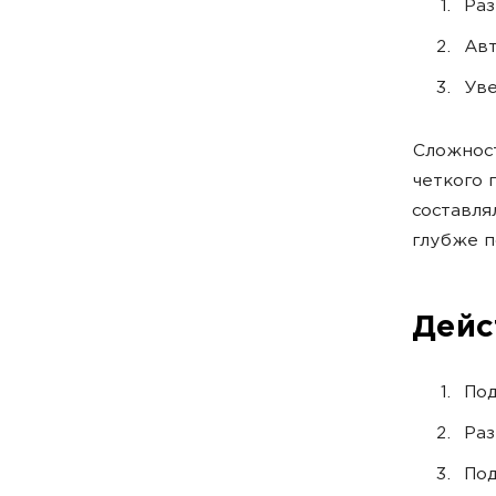
Раз
Авт
Уве
Сложност
четкого 
составля
глубже п
Дейс
Под
Раз
Под