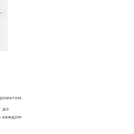
проектом;
т до
а каждом