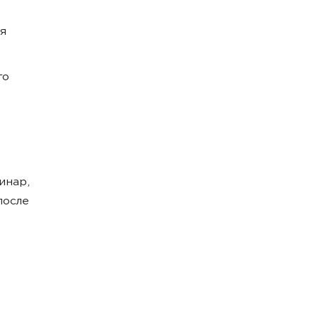
я
го
инар,
после