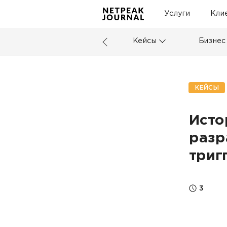
Услуги
Кли
Кейсы
Бизнес
КЕЙСЫ
Исто
разр
триг
3