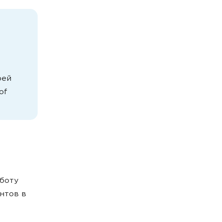
рей
of
аботу
нтов в