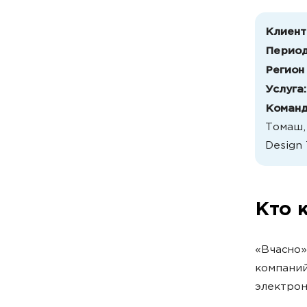
Клиент
Период
Регион
Услуга
Команд
Томаш, 
Design
Кто 
«Вчасно»
компаний
электрон