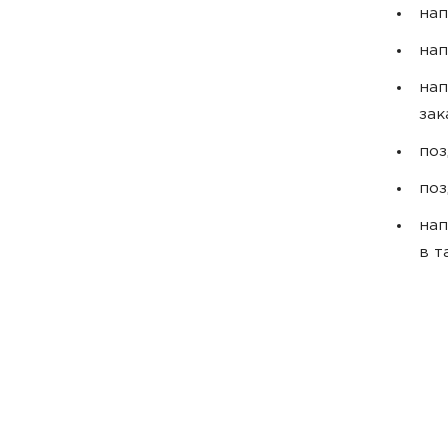
нап
нап
нап
зак
поз
поз
нап
в т