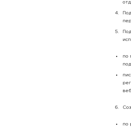
отд
Под
пер
Под
исп
по 
по
пис
рег
веб
Соз
по 