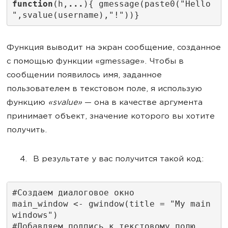
function
(h,
...
){ gmessage(paste0("Hello 
",svalue(username),"!"))}
Функция выводит на экран сообщение, созданное
с помощью функции «gmessage». Чтобы в
сообщении появилось имя, заданное
пользователем в текстовом поле, я использую
функцию
«svalue»
— она в качестве аргумента
принимает объект, значение которого вы хотите
получить.
В результате у вас получится такой код:
#Создаем диалоговое окно
main_window <- gwindow(title = "My main 
windows")
#Добавляем подпись к текстовому полю