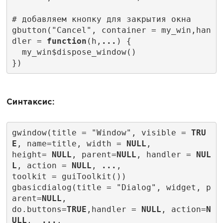
# добавляем кнопку для закрытия окна
gbutton("Cancel", container = my_win,han
dler = 
function
(h,
...
) {
  my_win$dispose_window()
})
Синтаксис:
gwindow(title = "Window", visible = 
TRU
E
, name=title, width = 
NULL
,
height= 
NULL
, parent=
NULL
, handler = 
NUL
L
, action = 
NULL
, 
...
,
toolkit = guiToolkit())    
gbasicdialog(title = "Dialog", widget, p
arent=
NULL
,
do.buttons=
TRUE
,handler = 
NULL
, action=
N
ULL
,  
...
,