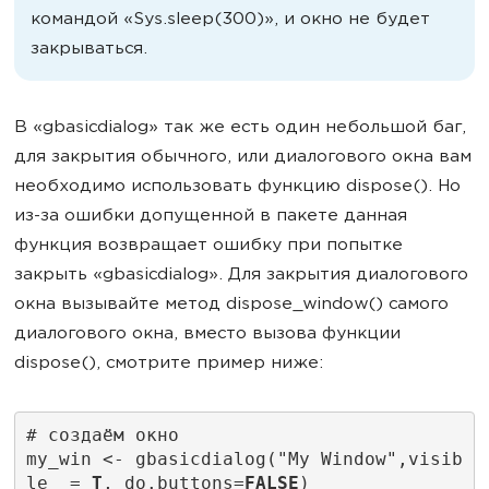
командой «Sys.sleep(300)», и окно не будет
закрываться.
В «gbasicdialog» так же есть один небольшой баг,
для закрытия обычного, или диалогового окна вам
необходимо использовать функцию dispose(). Но
из-за ошибки допущенной в пакете данная
функция возвращает ошибку при попытке
закрыть «gbasicdialog». Для закрытия диалогового
окна вызывайте метод dispose_window() самого
диалогового окна, вместо вызова функции
dispose(), смотрите пример ниже:
# создаём окно
my_win <- gbasicdialog("My Window",visib
le  = 
T
, do.buttons=
FALSE
)