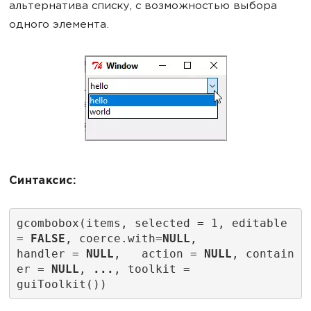
альтернатива списку, с возможностью выбора
одного элемента.
Синтаксис:
gcombobox(items, selected = 1, editable 
= 
FALSE
, coerce.with=
NULL
,
handler = 
NULL
,   action = 
NULL
, contain
er = 
NULL
, 
...
, toolkit =
guiToolkit())