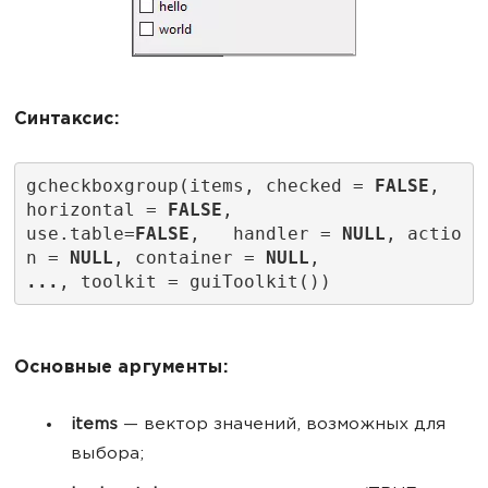
Синтаксис:
gcheckboxgroup(items, checked = 
FALSE
,  
horizontal = 
FALSE
,
use.table=
FALSE
,   handler = 
NULL
, actio
n = 
NULL
, container = 
NULL
,
...
, toolkit = guiToolkit())
Основные аргументы:
items
— вектор значений, возможных для
выбора;