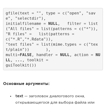
gfile(text = "", type = c("open", "sav
e", "selectdir"),
initialfilename = 
NULL
,   filter = list
("All files" = list(patterns = c("*")), 
"R files" =   list(patterns =
c("*.R","*.Rdata")),
"text files" = list(mime.types = c("tex
t/plain"))       ),
multi=
FALSE
, handler = 
NULL
, action = 
NU
LL
, 
...
, toolkit =
guiToolkit())
Основные аргументы:
text
— заголовок диалогового окна,
открывающегося для выбора файла или