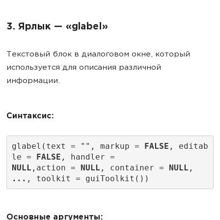
3. Ярлык — «glabel»
Текстовый блок в диалоговом окне, который
используется для описания различной
информации.
Синтаксис:
glabel(text = "", markup = 
FALSE
, editab
le = 
FALSE
, handler =
NULL
,action = 
NULL
, container = 
NULL
, 
...
, toolkit = guiToolkit())
Основные аргументы: