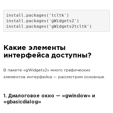
install.packages('tcltk')
install.packages('gWidgets2')
install.packages('gWidgets2tcltk')
Какие элементы
интерфейса доступны?
В пакете «gWidgets2» много графических
элементов интерфейса — рассмотрим основные.
1. Диалоговое окно — «gwindow» и
«gbasicdialog»