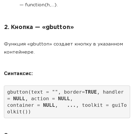
— function(h,...).
2. Кнопка — «gbutton»
Функция «gbutton» создает кнопку в указанном
контейнере.
Синтаксис:
gbutton(text = "", border=
TRUE
, handler 
= 
NULL
, action = 
NULL
,
container = 
NULL
,   
...
, toolkit = guiTo
olkit())