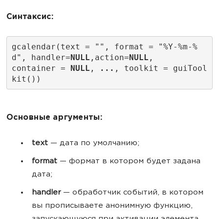
Синтаксис:
gcalendar(text = "", format = "%Y-%m-%
d", handler=
NULL
,action=
NULL
,
container = 
NULL
, 
...
, toolkit = guiTool
kit())
Основные аргументы:
text
— дата по умолчанию;
format
— формат в котором будет задана
дата;
handler
— обработчик событий, в котором
вы прописываете анонимную функцию,