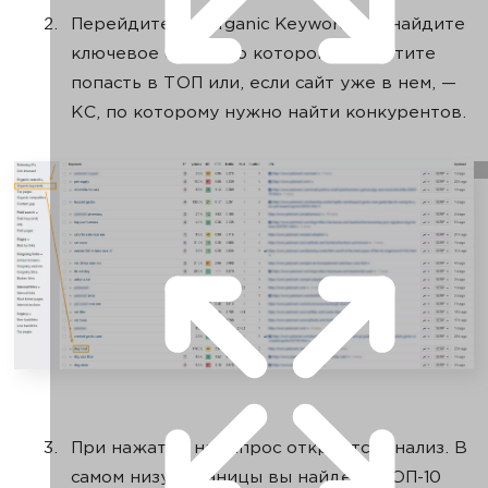
Перейдите в «Organic Keywords» и найдите
ключевое слово, по которому вы хотите
попасть в ТОП или, если сайт уже в нем, —
КС, по которому нужно найти конкурентов.
При нажатии на запрос откроется анализ. В
самом низу страницы вы найдете ТОП-10