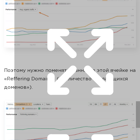
Поэтому нужно поменять данные в этой ячейке на
«Reffering Domains» («Количество ссылающихся
доменов»).