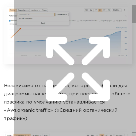
Независимо от параметра, который выбрали для
диаграммы вашего сайта, при построении общего
графика по умолчанию устанавливается
«Avg.organic traffic» («Средний органический
трафик»).