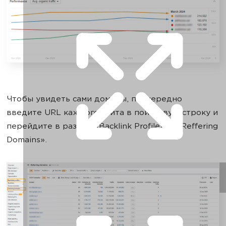
Чтобы увидеть сами домены, поочередно
введите URL каждого сайта в поисковую строку и
перейдите в раздел «Backlink Profile» — «Reffering
Domains».