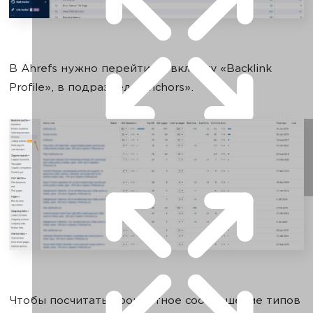
В Ahrefs нужно перейти на вкладку «Backlink
Profile», в подраздел «Anchors».
Чтобы посчитать процентное соотношение типов