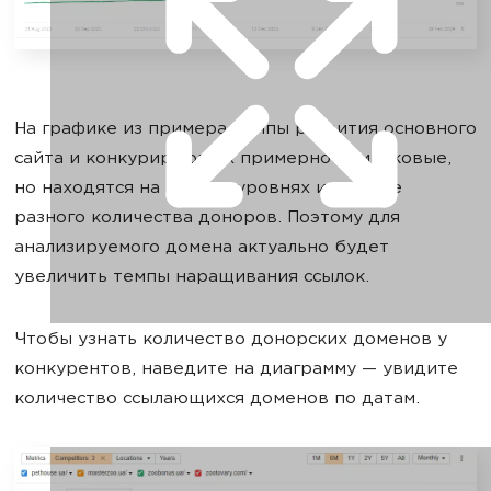
На графике из примера темпы развития основного
сайта и конкурирующих примерно одинаковые,
но находятся на разных уровнях из-за уже
разного количества доноров. Поэтому для
анализируемого домена актуально будет
увеличить темпы наращивания ссылок.
Чтобы узнать количество донорских доменов у
конкурентов, наведите на диаграмму — увидите
количество ссылающихся доменов по датам.