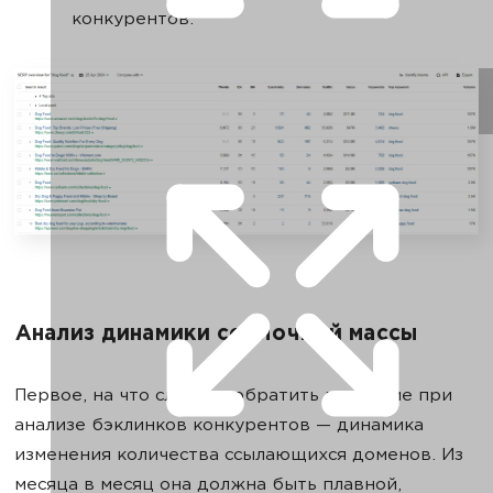
конкурентов.
Анализ динамики ссылочной массы
Первое, на что следует обратить внимание при
анализе бэклинков конкурентов — динамика
изменения количества ссылающихся доменов. Из
месяца в месяц она должна быть плавной,