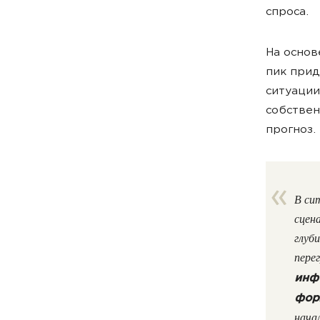
спроса.
На основ
пик прид
ситуации
собстве
прогноз.
В си
сцен
глуб
пере
инф
фор
нача