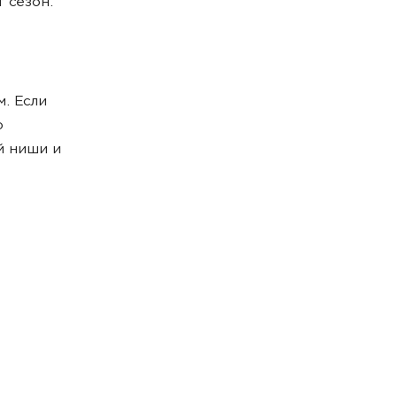
 сезон.
. Если
о
й ниши и