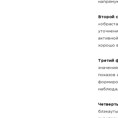
напрямую
Второй 
«обраста
уточнени
активной
хорошо в
Третий 
значения
показов 
формиров
наблюдал
Четверт
блэкауты