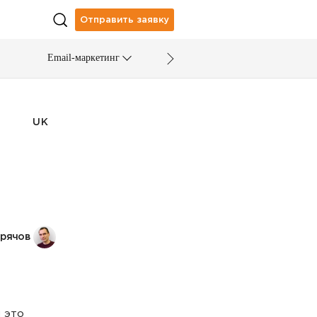
Отправить заявку
Email-маркетинг
UK
дрячов
 это