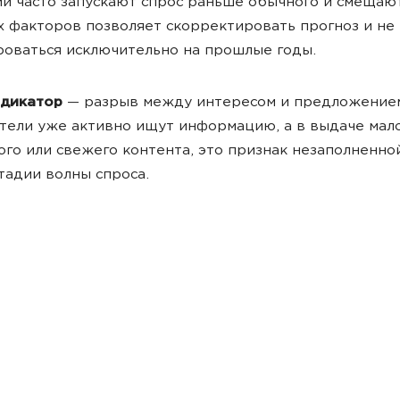
и часто запускают спрос раньше обычного и смещают
х факторов позволяет скорректировать прогноз и не
оваться исключительно на прошлые годы.
ндикатор
— разрыв между интересом и предложением
тели уже активно ищут информацию, а в выдаче мал
ого или свежего контента, это признак незаполненно
тадии волны спроса.