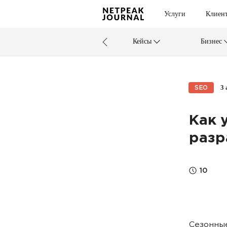
Услуги
Клиен
Кейсы
Бизнес
3 
SEO
Как 
разр
10
Сезонные