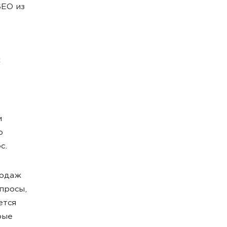
SEO из
з
и
о
с.
родаж
просы,
ется
рые