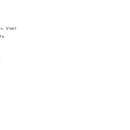
». Учет
ть
: