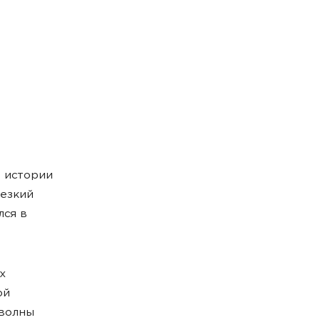
 истории
резкий
лся в
х
ой
 волны