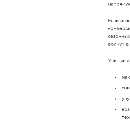
напрямую
Если игн
конверси
сезонных
волну» в
Учитывая
мак
сни
улу
воз
тех