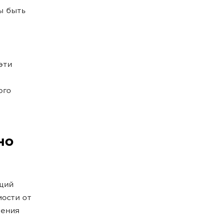
ы быть
эти
ого
но
щий
мости от
нения