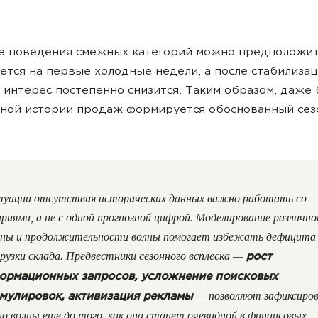
е поведения смежных категорий можно предположит
ется на первые холодные недели, а после стабилиза
 интерес постепенно снизится. Таким образом, даже 
нной истории продаж формируется обоснованный се
туации отсутствия исторических данных важно работать со
ариями, а не с одной прогнозной цифрой. Моделирование различно
ины и продолжительности волны помогает избежать дефицита
грузки склада. Предвестники сезонного всплеска —
рост
ормационных запросов, усложнение поисковых
— позволяют зафиксиро
мулировок, активизация рекламы
ло волны еще до того, как она станет очевидной в финансовых