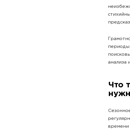
неизбежн
стихийны
предсказ
Грамотн
периоды,
поисковы
анализа 
Что 
нуж
Сезонно
регулярн
времени 