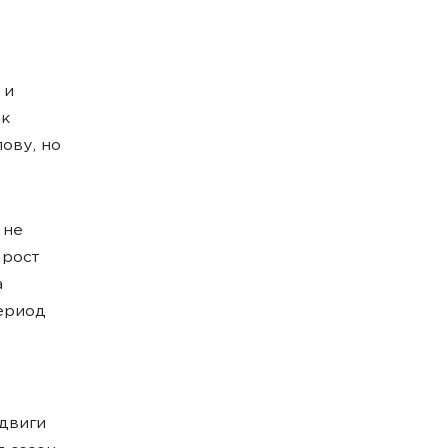
 и
 к
ову, но
 не
 рост
а
ериод
сдвиги