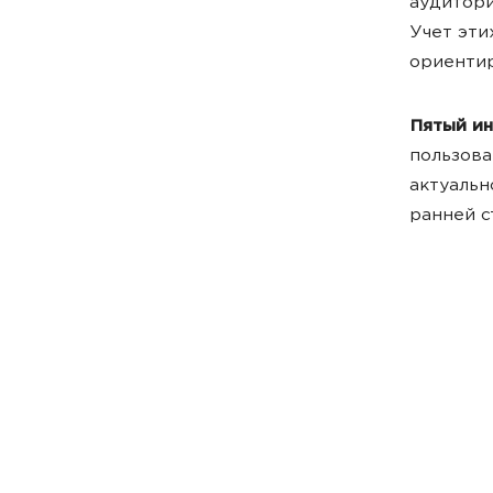
аудитори
Учет эти
ориентир
Пятый и
пользова
актуальн
ранней с