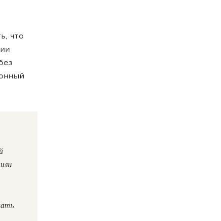
ь, что
ции
без
зонный
й
 или
вать