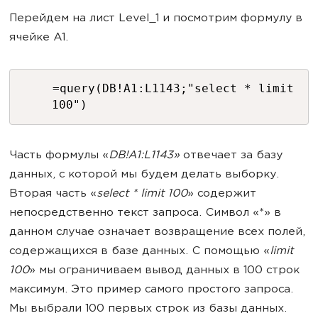
Перейдем на лист Level_1 и посмотрим формулу в
ячейке A1.
=query(DB!A1:L1143;"select * limit
100")
Часть формулы «
DB!A1:L1143»
отвечает за базу
данных, с которой мы будем делать выборку.
Вторая часть «
select * limit 100
» содержит
непосредственно текст запроса. Символ «*» в
данном случае означает возвращение всех полей,
содержащихся в базе данных. С помощью «
limit
100
» мы ограничиваем вывод данных в 100 строк
максимум. Это пример самого простого запроса.
Мы выбрали 100 первых строк из базы данных.