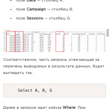
поле
Date
— столбец A;
поле
Campaign
— столбец B;
поле
Sessions
— столбец G.
Соответственно, часть запроса, отвечающая за
перечень выводимых в результате данных, будет
выглядеть так:
Select A, B, G
Далее в запросе идет кляуза
Where
. При