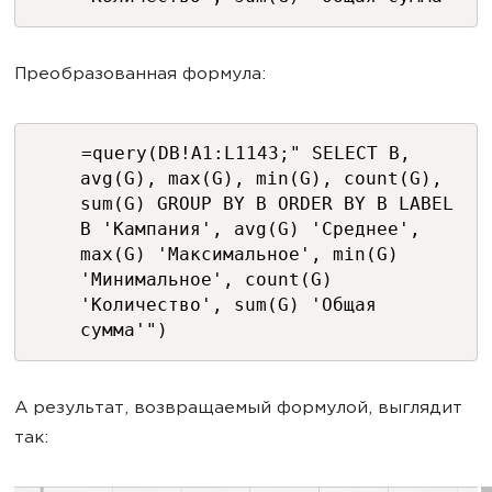
Преобразованная формула:
=query(DB!A1:L1143;" SELECT B,
avg(G), max(G), min(G), count(G),
sum(G) GROUP BY B ORDER BY B LABEL
B 'Кампания', avg(G) 'Среднее',
max(G) 'Максимальное', min(G)
'Минимальное', count(G)
'Количество', sum(G) 'Общая
сумма'")
А результат, возвращаемый формулой, выглядит
так: