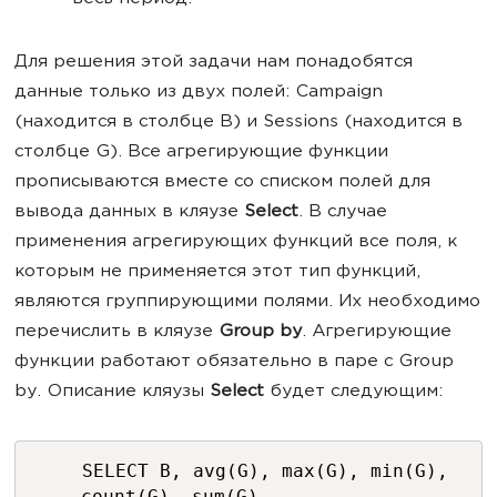
Для решения этой задачи нам понадобятся
данные только из двух полей: Campaign
(находится в столбце B) и Sessions (находится в
столбце G). Все агрегирующие функции
прописываются вместе со списком полей для
вывода данных в кляузе
Select
. В случае
применения агрегирующих функций все поля, к
которым не применяется этот тип функций,
являются группирующими полями. Их необходимо
перечислить в кляузе
Group by
. Агрегирующие
функции работают обязательно в паре с Group
by. Описание кляузы
Select
будет следующим:
SELECT B, avg(G), max(G), min(G),
count(G), sum(G)