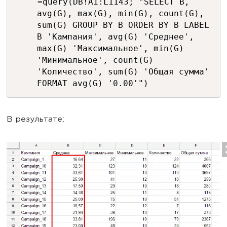
=query(DB!A1:L1143; "SELECT B,
avg(G), max(G), min(G), count(G),
sum(G) GROUP BY B ORDER BY B LABEL
B 'Кампания', avg(G) 'Среднее',
max(G) 'Максимальное', min(G)
'Минимальное', count(G)
'Количество', sum(G) 'Общая сумма'
FORMAT avg(G) '0.00'")
В результате: