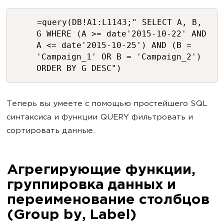
=query(DB!A1:L1143;" SELECT A, B,
G WHERE (A >= date'2015-10-22' AND
A <= date'2015-10-25') AND (B =
'Campaign_1' OR B = 'Campaign_2')
ORDER BY G DESC")
Теперь вы умеете с помощью простейшего SQL
синтаксиса и функции QUERY фильтровать и
сортировать данные.
Агрегирующие функции,
группировка данных и
переименование столбцов
(Group by, Label)