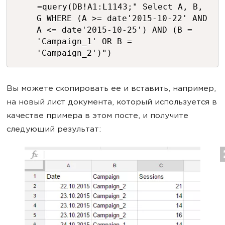
=query(DB!A1:L1143;" Select A, B,
G WHERE (A >= date'2015-10-22' AND
A <= date'2015-10-25') AND (B =
'Campaign_1' OR B =
'Campaign_2')")
Вы можете скопировать ее и вставить, например,
на новый лист документа, который используется в
качестве примера в этом посте, и получите
следующий результат: