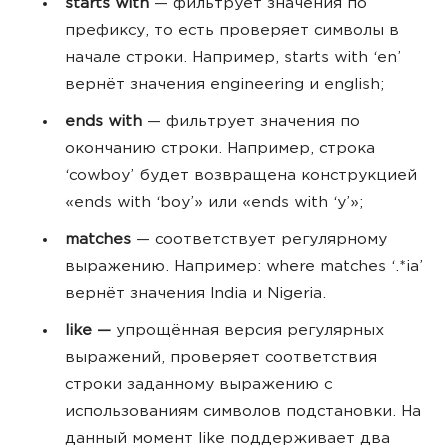
starts with
— фильтрует значения по
префиксу, то есть проверяет символы в
начале строки. Например, starts with ‘en’
вернёт значения engineering и english;
ends with
— фильтрует значения по
окончанию строки. Например, строка
‘cowboy
’ будет возвращена конструкцией
«ends with ‘boy’» или «ends with ‘y’»;
matches
— соответствует регулярному
выражению. Например: where matches
‘.*ia
’
вернёт значения India и Nigeria.
like —
упрощённая версия регулярных
выражений, проверяет соответствия
строки заданному выражению с
использованиям символов подстановки. На
данный момент like поддерживает два