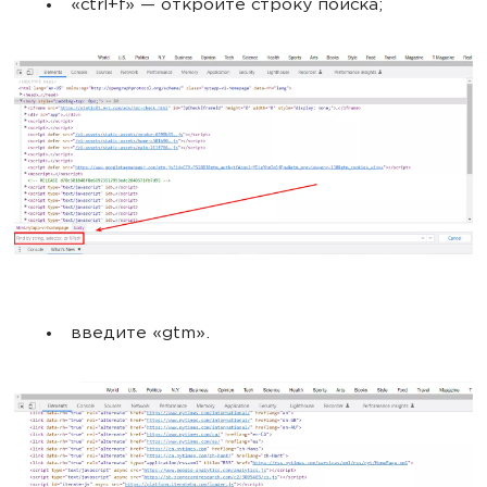
«ctrl+f» — откройте строку поиска;
введите «gtm».