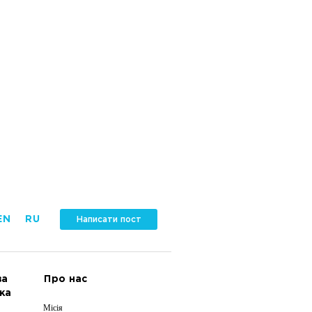
EN
RU
Написати пост
ва
Про нас
ка
Місія