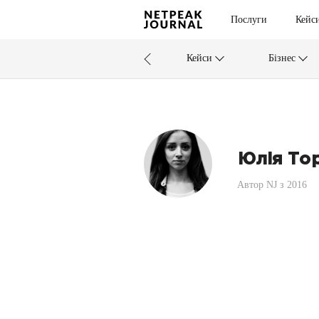
Послуги
Кейс
Кейси
Бізнес
Юлія То
Автор NJ з 2016