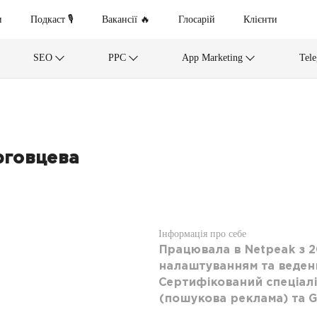
и
Подкаст 🎙
Вакансії 🔥
Глосарій
Клієнти
SEO
PPC
App Marketing
Tel
рговцева
Інформація про себе
Працювала в Netpeak з 2
налаштуванням та веден
Сертифікований спеціалі
(пошукова реклама) та Go