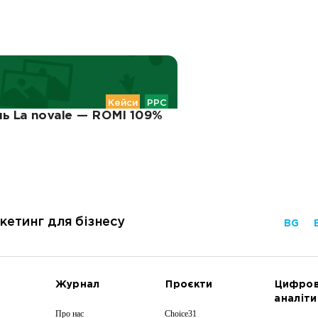
Кейси
PPC
нь La novale — ROMI 109%
кетинг для бізнесу
BG
Журнал
Проєкти
Цифро
аналіти
Про нас
Choice31