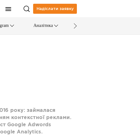
Надіслати заявку
egram
Аналітика
016 року: займалася
ням контекстної реклами.
ст Google Adwords
ogle Analytics.