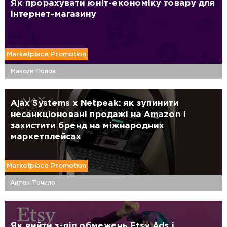
Як прорахувати юніт-економіку товару для
інтернет-магазину
Marketplace Promotion
Максим Попов
Ajax Systems x Netpeak: як зупинити
несанкціоновані продажі на Amazon і
захистити бренд на міжнародних
маркетплейсах
Marketplace Promotion
Антон Точило
Як вийти з-під обмежень Etsy Ads і