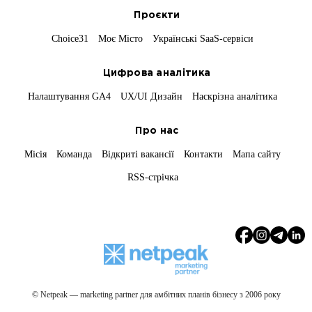
Проєкти
Choice31
Моє Місто
Українські SaaS-сервіси
Цифрова аналітика
Налаштування GA4
UX/UI Дизайн
Наскрізна аналітика
Про нас
Місія
Команда
Відкриті вакансії
Контакти
Мапа сайту
RSS-стрічка
© Netpeak — marketing partner для амбітних планів бізнесу з 2006 року