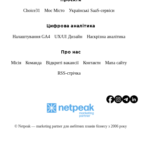
Проєкти
Choice31
Моє Місто
Українські SaaS-сервіси
Цифрова аналітика
Налаштування GA4
UX/UI Дизайн
Наскрізна аналітика
Про нас
Місія
Команда
Відкриті вакансії
Контакти
Мапа сайту
RSS-стрічка
© Netpeak — marketing partner для амбітних планів бізнесу з 2006 року