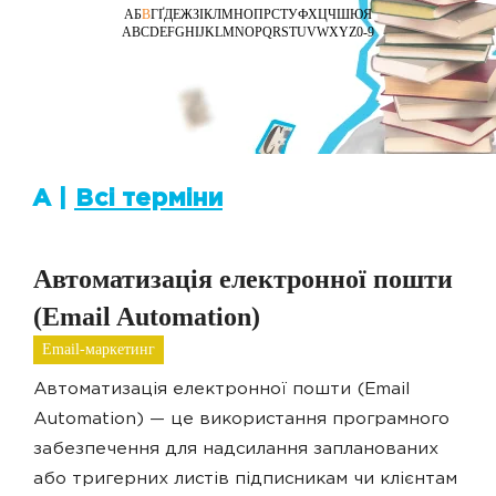
А
Б
В
Г
Ґ
Д
Е
Ж
З
І
К
Л
М
Н
О
П
Р
С
Т
У
Ф
Х
Ц
Ч
Ш
Ю
Я
A
B
C
D
E
F
G
H
I
J
K
L
M
N
O
P
Q
R
S
T
U
V
W
X
Y
Z
0-9
А |
Всі терміни
Автоматизація електронної пошти
(Email Automation)
Email-маркетинг
Автоматизація електронної пошти (Email
Automation) — це використання програмного
забезпечення для надсилання запланованих
або тригерних листів підписникам чи клієнтам