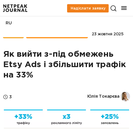
Надіслати заявку
RU
КЕЙСИ
MARKETPLACE PROMOTION
23 жовтня 2025
Як вийти з-під обмежень
Etsy Ads і збільшити трафік
на 33%
Юлія Токарєва
3