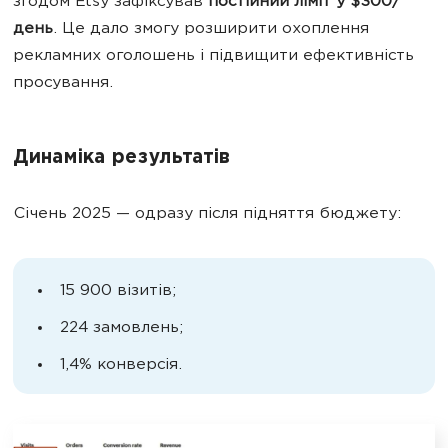
згодом Etsy зафіксував
постійний ліміт у $300/
день
. Це дало змогу розширити охоплення
рекламних оголошень і підвищити ефективність
просування.
Динаміка результатів
Січень 2025 — одразу після підняття бюджету:
15 900 візитів;
224 замовлень;
1,4% конверсія.